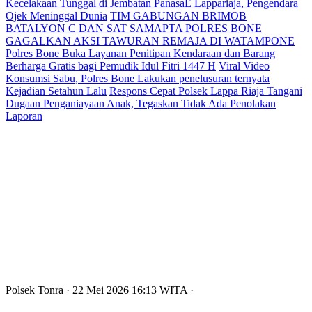
Kecelakaan Tunggal di Jembatan PanasaE Lappariaja, Pengendara
Ojek Meninggal Dunia
TIM GABUNGAN BRIMOB
BATALYON C DAN SAT SAMAPTA POLRES BONE
GAGALKAN AKSI TAWURAN REMAJA DI WATAMPONE
Polres Bone Buka Layanan Penitipan Kendaraan dan Barang
Berharga Gratis bagi Pemudik Idul Fitri 1447 H
Viral Video
Konsumsi Sabu, Polres Bone Lakukan penelusuran ternyata
Kejadian Setahun Lalu
Respons Cepat Polsek Lappa Riaja Tangani
Dugaan Penganiayaan Anak, Tegaskan Tidak Ada Penolakan
Laporan
Polsek Tonra
· 22 Mei 2026
16:13
WITA
·