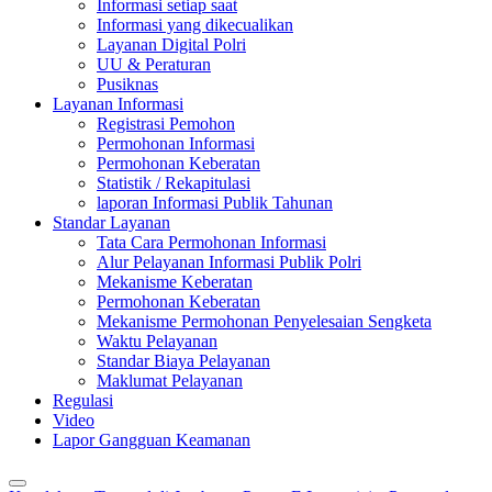
Informasi setiap saat
Informasi yang dikecualikan
Layanan Digital Polri
UU & Peraturan
Pusiknas
Layanan Informasi
Registrasi Pemohon
Permohonan Informasi
Permohonan Keberatan
Statistik / Rekapitulasi
laporan Informasi Publik Tahunan
Standar Layanan
Tata Cara Permohonan Informasi
Alur Pelayanan Informasi Publik Polri
Mekanisme Keberatan
Permohonan Keberatan
Mekanisme Permohonan Penyelesaian Sengketa
Waktu Pelayanan
Standar Biaya Pelayanan
Maklumat Pelayanan
Regulasi
Video
Lapor Gangguan Keamanan