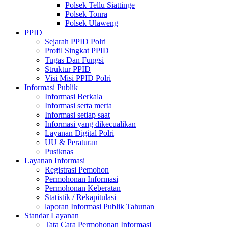
Polsek Tellu Siattinge
Polsek Tonra
Polsek Ulaweng
PPID
Sejarah PPID Polri
Profil Singkat PPID
Tugas Dan Fungsi
Struktur PPID
Visi Misi PPID Polri
Informasi Publik
Informasi Berkala
Informasi serta merta
Informasi setiap saat
Informasi yang dikecualikan
Layanan Digital Polri
UU & Peraturan
Pusiknas
Layanan Informasi
Registrasi Pemohon
Permohonan Informasi
Permohonan Keberatan
Statistik / Rekapitulasi
laporan Informasi Publik Tahunan
Standar Layanan
Tata Cara Permohonan Informasi