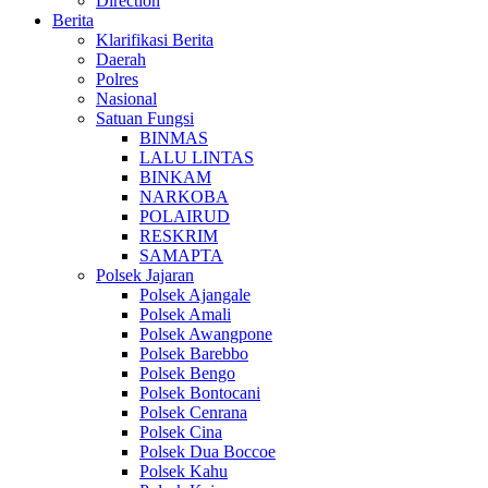
Direction
Berita
Klarifikasi Berita
Daerah
Polres
Nasional
Satuan Fungsi
BINMAS
LALU LINTAS
BINKAM
NARKOBA
POLAIRUD
RESKRIM
SAMAPTA
Polsek Jajaran
Polsek Ajangale
Polsek Amali
Polsek Awangpone
Polsek Barebbo
Polsek Bengo
Polsek Bontocani
Polsek Cenrana
Polsek Cina
Polsek Dua Boccoe
Polsek Kahu