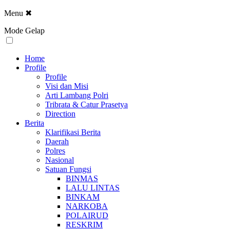
Menu
✖
Mode Gelap
Home
Profile
Profile
Visi dan Misi
Arti Lambang Polri
Tribrata & Catur Prasetya
Direction
Berita
Klarifikasi Berita
Daerah
Polres
Nasional
Satuan Fungsi
BINMAS
LALU LINTAS
BINKAM
NARKOBA
POLAIRUD
RESKRIM