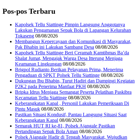
Pos-pos Terbaru
Kapolsek Tellu Siattinge Pimpin Langsung Anggotanya
Lakukan Pengamanan Sepak Bola di Lapangan Kelurahan
Tokaseng
08/08/2026
Membangun Kepercayaan dan Komunikasi di Masyarakat,
Pak Bhabin ini Lakukan Sambang Desa
08/08/2026
Kapolsek Tellu Siattinge Beri Ceramah Kamtibmas Ba’da
Shalat Jumat, Mengajak Warga Desa Itterung Menjaga
Keamanan Lingkungan
08/08/2026
Brigpol Rudianto Berikan Pelayanan Prima, Menerima
Pengaduan di SPKT Polsek Tellu Siattinge
08/08/2026
Dukungan Ibu Bhabin, Turut Hadiri dan Dampingi Kegiatan
P2K2 pada Penerima Manfaat PKH
08/08/2026
Bripka Idrus Menjaga Semangat Peserta Pelatihan Paskibra
Kecamatan Tellu Siattinge
08/08/2026
Keberangkatan Kapal , Personil Lakukan Pemeriksaan Di
Pintu Masuk
08/08/2026
Pastikan Situasi Kondusif, Pantau Langsung Situasi Saat
Keberangkatan Kapal
08/08/2026
Semarak HUT RI ke-81, Polsek Ajangale Pastikan
Pertandingan Sepak Bola Aman
08/08/2026
Polsek Ajangale Hadir di Tengah Masyarakat, Wujudkan