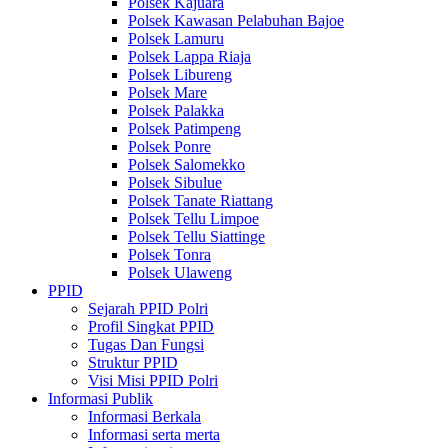
Polsek Kajuara
Polsek Kawasan Pelabuhan Bajoe
Polsek Lamuru
Polsek Lappa Riaja
Polsek Libureng
Polsek Mare
Polsek Palakka
Polsek Patimpeng
Polsek Ponre
Polsek Salomekko
Polsek Sibulue
Polsek Tanate Riattang
Polsek Tellu Limpoe
Polsek Tellu Siattinge
Polsek Tonra
Polsek Ulaweng
PPID
Sejarah PPID Polri
Profil Singkat PPID
Tugas Dan Fungsi
Struktur PPID
Visi Misi PPID Polri
Informasi Publik
Informasi Berkala
Informasi serta merta