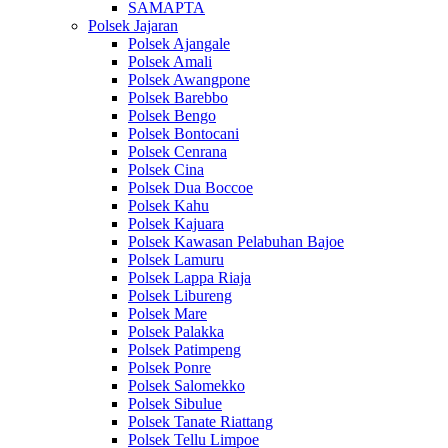
SAMAPTA
Polsek Jajaran
Polsek Ajangale
Polsek Amali
Polsek Awangpone
Polsek Barebbo
Polsek Bengo
Polsek Bontocani
Polsek Cenrana
Polsek Cina
Polsek Dua Boccoe
Polsek Kahu
Polsek Kajuara
Polsek Kawasan Pelabuhan Bajoe
Polsek Lamuru
Polsek Lappa Riaja
Polsek Libureng
Polsek Mare
Polsek Palakka
Polsek Patimpeng
Polsek Ponre
Polsek Salomekko
Polsek Sibulue
Polsek Tanate Riattang
Polsek Tellu Limpoe