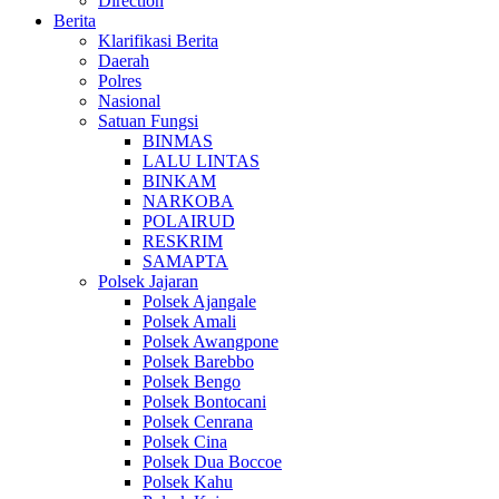
Direction
Berita
Klarifikasi Berita
Daerah
Polres
Nasional
Satuan Fungsi
BINMAS
LALU LINTAS
BINKAM
NARKOBA
POLAIRUD
RESKRIM
SAMAPTA
Polsek Jajaran
Polsek Ajangale
Polsek Amali
Polsek Awangpone
Polsek Barebbo
Polsek Bengo
Polsek Bontocani
Polsek Cenrana
Polsek Cina
Polsek Dua Boccoe
Polsek Kahu