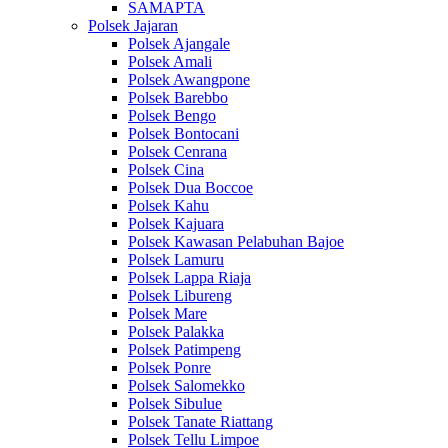
SAMAPTA
Polsek Jajaran
Polsek Ajangale
Polsek Amali
Polsek Awangpone
Polsek Barebbo
Polsek Bengo
Polsek Bontocani
Polsek Cenrana
Polsek Cina
Polsek Dua Boccoe
Polsek Kahu
Polsek Kajuara
Polsek Kawasan Pelabuhan Bajoe
Polsek Lamuru
Polsek Lappa Riaja
Polsek Libureng
Polsek Mare
Polsek Palakka
Polsek Patimpeng
Polsek Ponre
Polsek Salomekko
Polsek Sibulue
Polsek Tanate Riattang
Polsek Tellu Limpoe