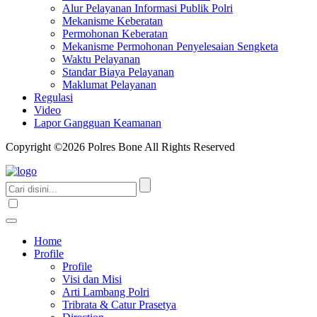
Alur Pelayanan Informasi Publik Polri
Mekanisme Keberatan
Permohonan Keberatan
Mekanisme Permohonan Penyelesaian Sengketa
Waktu Pelayanan
Standar Biaya Pelayanan
Maklumat Pelayanan
Regulasi
Video
Lapor Gangguan Keamanan
Copyright ©2026 Polres Bone All Rights Reserved
Home
Profile
Profile
Visi dan Misi
Arti Lambang Polri
Tribrata & Catur Prasetya