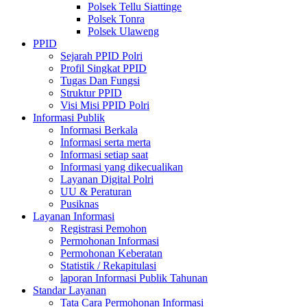
Polsek Tellu Siattinge
Polsek Tonra
Polsek Ulaweng
PPID
Sejarah PPID Polri
Profil Singkat PPID
Tugas Dan Fungsi
Struktur PPID
Visi Misi PPID Polri
Informasi Publik
Informasi Berkala
Informasi serta merta
Informasi setiap saat
Informasi yang dikecualikan
Layanan Digital Polri
UU & Peraturan
Pusiknas
Layanan Informasi
Registrasi Pemohon
Permohonan Informasi
Permohonan Keberatan
Statistik / Rekapitulasi
laporan Informasi Publik Tahunan
Standar Layanan
Tata Cara Permohonan Informasi