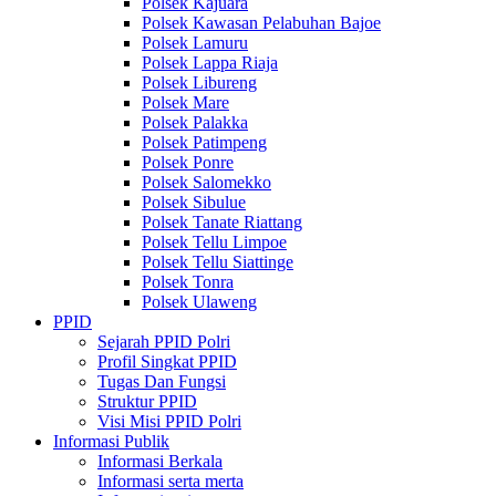
Polsek Kajuara
Polsek Kawasan Pelabuhan Bajoe
Polsek Lamuru
Polsek Lappa Riaja
Polsek Libureng
Polsek Mare
Polsek Palakka
Polsek Patimpeng
Polsek Ponre
Polsek Salomekko
Polsek Sibulue
Polsek Tanate Riattang
Polsek Tellu Limpoe
Polsek Tellu Siattinge
Polsek Tonra
Polsek Ulaweng
PPID
Sejarah PPID Polri
Profil Singkat PPID
Tugas Dan Fungsi
Struktur PPID
Visi Misi PPID Polri
Informasi Publik
Informasi Berkala
Informasi serta merta