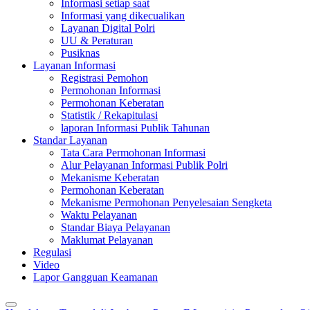
Informasi setiap saat
Informasi yang dikecualikan
Layanan Digital Polri
UU & Peraturan
Pusiknas
Layanan Informasi
Registrasi Pemohon
Permohonan Informasi
Permohonan Keberatan
Statistik / Rekapitulasi
laporan Informasi Publik Tahunan
Standar Layanan
Tata Cara Permohonan Informasi
Alur Pelayanan Informasi Publik Polri
Mekanisme Keberatan
Permohonan Keberatan
Mekanisme Permohonan Penyelesaian Sengketa
Waktu Pelayanan
Standar Biaya Pelayanan
Maklumat Pelayanan
Regulasi
Video
Lapor Gangguan Keamanan