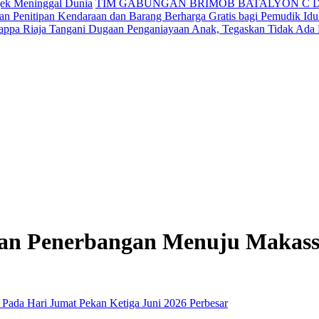
jek Meninggal Dunia
TIM GABUNGAN BRIMOB BATALYON C 
n Penitipan Kendaraan dan Barang Berharga Gratis bagi Pemudik Idul
appa Riaja Tangani Dugaan Penganiayaan Anak, Tegaskan Tidak Ada
n Penerbangan Menuju Makassa
Perbesar