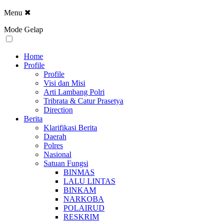
Menu
✖
Mode Gelap
Home
Profile
Profile
Visi dan Misi
Arti Lambang Polri
Tribrata & Catur Prasetya
Direction
Berita
Klarifikasi Berita
Daerah
Polres
Nasional
Satuan Fungsi
BINMAS
LALU LINTAS
BINKAM
NARKOBA
POLAIRUD
RESKRIM