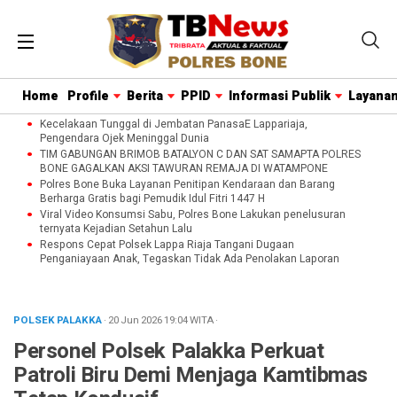
Home
Profile
Berita
PPID
Informasi Publik
Layanan
Kecelakaan Tunggal di Jembatan PanasaE Lappariaja,
Pengendara Ojek Meninggal Dunia
TIM GABUNGAN BRIMOB BATALYON C DAN SAT SAMAPTA POLRES
BONE GAGALKAN AKSI TAWURAN REMAJA DI WATAMPONE
Polres Bone Buka Layanan Penitipan Kendaraan dan Barang
Berharga Gratis bagi Pemudik Idul Fitri 1447 H
Viral Video Konsumsi Sabu, Polres Bone Lakukan penelusuran
ternyata Kejadian Setahun Lalu
Respons Cepat Polsek Lappa Riaja Tangani Dugaan
Penganiayaan Anak, Tegaskan Tidak Ada Penolakan Laporan
POLSEK PALAKKA
· 20 Jun 2026
19:04
WITA
·
‎Personel Polsek Palakka Perkuat
Patroli Biru Demi Menjaga Kamtibmas