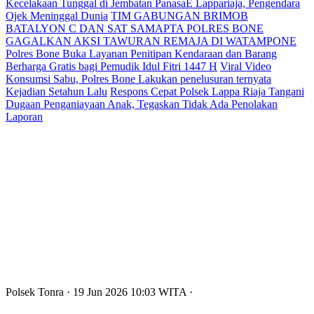
Kecelakaan Tunggal di Jembatan PanasaE Lappariaja, Pengendara
Ojek Meninggal Dunia
TIM GABUNGAN BRIMOB
BATALYON C DAN SAT SAMAPTA POLRES BONE
GAGALKAN AKSI TAWURAN REMAJA DI WATAMPONE
Polres Bone Buka Layanan Penitipan Kendaraan dan Barang
Berharga Gratis bagi Pemudik Idul Fitri 1447 H
Viral Video
Konsumsi Sabu, Polres Bone Lakukan penelusuran ternyata
Kejadian Setahun Lalu
Respons Cepat Polsek Lappa Riaja Tangani
Dugaan Penganiayaan Anak, Tegaskan Tidak Ada Penolakan
Laporan
Polsek Tonra
· 19 Jun 2026
10:03
WITA
·