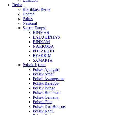
Direction
Berita
Klarifikasi Berita
Daerah
Polres
Nasional
Satuan Fungsi
BINMAS
LALU LINTAS
BINKAM
NARKOBA
POLAIRUD
RESKRIM
SAMAPTA
Polsek Jajaran
Polsek Ajangale
Polsek Amali
Polsek Awangpone
Polsek Barebbo
Polsek Bengo
Polsek Bontocani
Polsek Cenrana
Polsek Cina
Polsek Dua Boccoe
Polsek Kahu