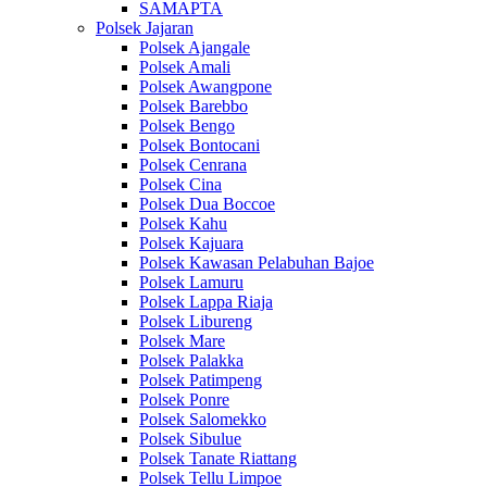
SAMAPTA
Polsek Jajaran
Polsek Ajangale
Polsek Amali
Polsek Awangpone
Polsek Barebbo
Polsek Bengo
Polsek Bontocani
Polsek Cenrana
Polsek Cina
Polsek Dua Boccoe
Polsek Kahu
Polsek Kajuara
Polsek Kawasan Pelabuhan Bajoe
Polsek Lamuru
Polsek Lappa Riaja
Polsek Libureng
Polsek Mare
Polsek Palakka
Polsek Patimpeng
Polsek Ponre
Polsek Salomekko
Polsek Sibulue
Polsek Tanate Riattang
Polsek Tellu Limpoe