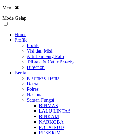
Menu
✖
Mode Gelap
Home
Profile
Profile
Visi dan Misi
Arti Lambang Polri
Tribrata & Catur Prasetya
Direction
Berita
Klarifikasi Berita
Daerah
Polres
Nasional
Satuan Fungsi
BINMAS
LALU LINTAS
BINKAM
NARKOBA
POLAIRUD
RESKRIM