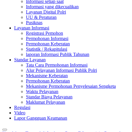
Informasi setiap saat
Informasi yang dikecualikan
Layanan Digital Polri
UU & Peraturan
Pusiknas
Layanan Informasi
Registrasi Pemohon
Permohonan Informasi
Permohonan Keberatan
Statistik / Rekapitulasi
laporan Informasi Publik Tahunan
Standar Layanan
Tata Cara Permohonan Informasi
Alur Pelayanan Informasi Publik Polri
Mekanisme Keberatan
Permohonan Keberatan
Mekanisme Permohonan Penyelesaian Sengketa
Waktu Pelayanan
Standar Biaya Pelayanan
Maklumat Pelayanan
Regulasi
Video
Lapor Gangguan Keamanan