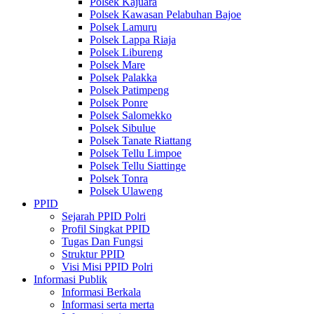
Polsek Kajuara
Polsek Kawasan Pelabuhan Bajoe
Polsek Lamuru
Polsek Lappa Riaja
Polsek Libureng
Polsek Mare
Polsek Palakka
Polsek Patimpeng
Polsek Ponre
Polsek Salomekko
Polsek Sibulue
Polsek Tanate Riattang
Polsek Tellu Limpoe
Polsek Tellu Siattinge
Polsek Tonra
Polsek Ulaweng
PPID
Sejarah PPID Polri
Profil Singkat PPID
Tugas Dan Fungsi
Struktur PPID
Visi Misi PPID Polri
Informasi Publik
Informasi Berkala
Informasi serta merta