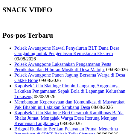
SNACK VIDEO
Pos-pos Terbaru
‎Polsek Awangpone Kawal Penyaluran BLT Dana Desa
Carigading untuk Pengentasan Kemiskinan Ekstrem
09/08/2026
‎Polsek Awangpone Laksanakan Pengamanan Pesta
Pernikahan dan Hiburan Musik di Desa Matuju ‎
09/08/2026
Polsek Awangpone Panen Jagung Bersama Warga di Desa
Cakke Bone
09/08/2026
Kapolsek Tellu Siattinge Pimpin Langsung Anggotanya
Lakukan Pengamanan Sepak Bola di Lapangan Kelurahan
Tokaseng
08/08/2026
Membangun Kepercayaan dan Komunikasi di Masyarakat,
Pak Bhabin ini Lakukan Sambang Desa
08/08/2026
Kapolsek Tellu Siattinge Beri Ceramah Kamtibmas Ba’da
Shalat Jumat, Mengajak Warga Desa Itterung Menjaga
Keamanan Lingkungan
08/08/2026
Brigpol Rudianto Berikan Pelayanan Prima, Menerima