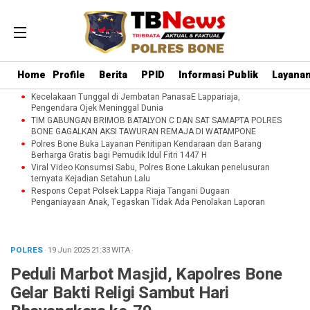
Home
Profile
Berita
PPID
Informasi Publik
Layanan
Kecelakaan Tunggal di Jembatan PanasaE Lappariaja,
Pengendara Ojek Meninggal Dunia
TIM GABUNGAN BRIMOB BATALYON C DAN SAT SAMAPTA POLRES
BONE GAGALKAN AKSI TAWURAN REMAJA DI WATAMPONE
Polres Bone Buka Layanan Penitipan Kendaraan dan Barang
Berharga Gratis bagi Pemudik Idul Fitri 1447 H
Viral Video Konsumsi Sabu, Polres Bone Lakukan penelusuran
ternyata Kejadian Setahun Lalu
Respons Cepat Polsek Lappa Riaja Tangani Dugaan
Penganiayaan Anak, Tegaskan Tidak Ada Penolakan Laporan
POLRES
· 19 Jun 2025
21:33
WITA
·
Peduli Marbot Masjid, Kapolres Bone
Gelar Bakti Religi Sambut Hari