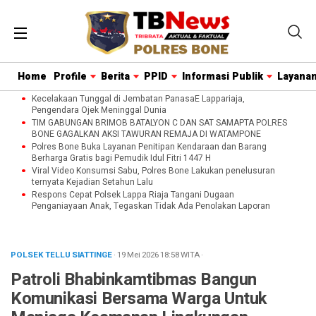
Home
Profile
Berita
PPID
Informasi Publik
Layanan
Kecelakaan Tunggal di Jembatan PanasaE Lappariaja,
Pengendara Ojek Meninggal Dunia
TIM GABUNGAN BRIMOB BATALYON C DAN SAT SAMAPTA POLRES
BONE GAGALKAN AKSI TAWURAN REMAJA DI WATAMPONE
Polres Bone Buka Layanan Penitipan Kendaraan dan Barang
Berharga Gratis bagi Pemudik Idul Fitri 1447 H
Viral Video Konsumsi Sabu, Polres Bone Lakukan penelusuran
ternyata Kejadian Setahun Lalu
Respons Cepat Polsek Lappa Riaja Tangani Dugaan
Penganiayaan Anak, Tegaskan Tidak Ada Penolakan Laporan
POLSEK TELLU SIATTINGE
· 19 Mei 2026
18:58
WITA
·
Patroli Bhabinkamtibmas Bangun
Komunikasi Bersama Warga Untuk