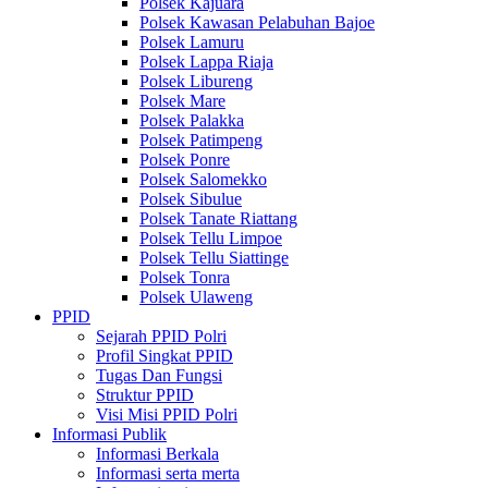
Polsek Kajuara
Polsek Kawasan Pelabuhan Bajoe
Polsek Lamuru
Polsek Lappa Riaja
Polsek Libureng
Polsek Mare
Polsek Palakka
Polsek Patimpeng
Polsek Ponre
Polsek Salomekko
Polsek Sibulue
Polsek Tanate Riattang
Polsek Tellu Limpoe
Polsek Tellu Siattinge
Polsek Tonra
Polsek Ulaweng
PPID
Sejarah PPID Polri
Profil Singkat PPID
Tugas Dan Fungsi
Struktur PPID
Visi Misi PPID Polri
Informasi Publik
Informasi Berkala
Informasi serta merta