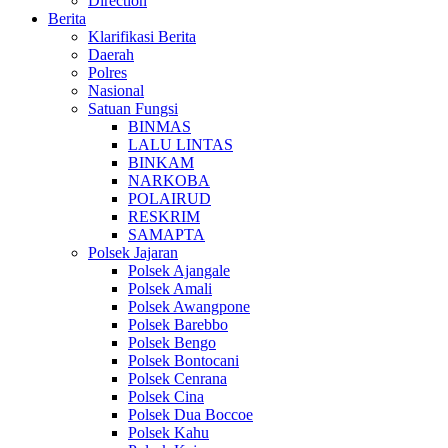
Direction
Berita
Klarifikasi Berita
Daerah
Polres
Nasional
Satuan Fungsi
BINMAS
LALU LINTAS
BINKAM
NARKOBA
POLAIRUD
RESKRIM
SAMAPTA
Polsek Jajaran
Polsek Ajangale
Polsek Amali
Polsek Awangpone
Polsek Barebbo
Polsek Bengo
Polsek Bontocani
Polsek Cenrana
Polsek Cina
Polsek Dua Boccoe
Polsek Kahu