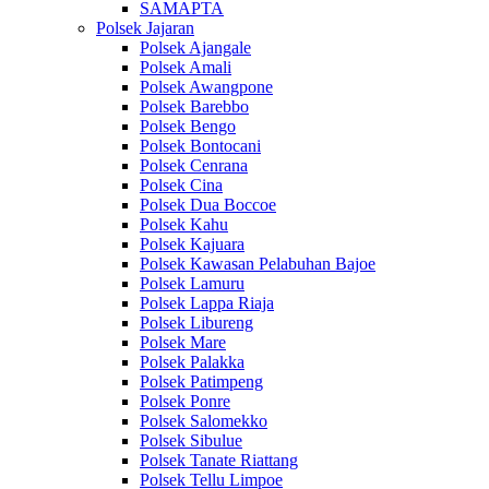
SAMAPTA
Polsek Jajaran
Polsek Ajangale
Polsek Amali
Polsek Awangpone
Polsek Barebbo
Polsek Bengo
Polsek Bontocani
Polsek Cenrana
Polsek Cina
Polsek Dua Boccoe
Polsek Kahu
Polsek Kajuara
Polsek Kawasan Pelabuhan Bajoe
Polsek Lamuru
Polsek Lappa Riaja
Polsek Libureng
Polsek Mare
Polsek Palakka
Polsek Patimpeng
Polsek Ponre
Polsek Salomekko
Polsek Sibulue
Polsek Tanate Riattang
Polsek Tellu Limpoe