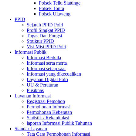
Polsek Tellu Siattinge
Polsek Tonra
Polsek Ulaweng
PPID
Sejarah PPID Polri
Profil Singkat PPID
Tugas Dan Fungsi
Struktur PPID
Visi Misi PPID Polri
Informasi Publik
Informasi Berkala
Informasi serta merta
Informasi setiap saat
Informasi yang dikecualikan
Layanan Digital Polri
UU & Peraturan
Pusiknas
Layanan Informasi
Registrasi Pemohon
Permohonan Informasi
Permohonan Keberatan
Statistik / Rekapitulasi
laporan Informasi Publik Tahunan
Standar Layanan
Tata Cara Permohonan Informasi