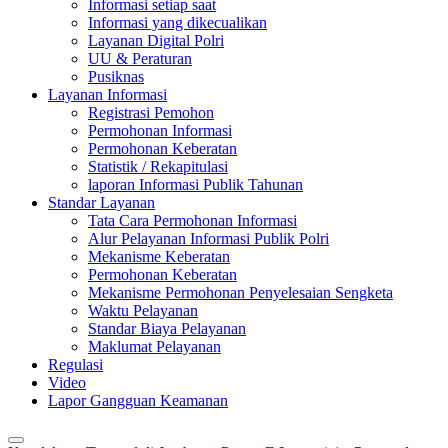
Informasi setiap saat
Informasi yang dikecualikan
Layanan Digital Polri
UU & Peraturan
Pusiknas
Layanan Informasi
Registrasi Pemohon
Permohonan Informasi
Permohonan Keberatan
Statistik / Rekapitulasi
laporan Informasi Publik Tahunan
Standar Layanan
Tata Cara Permohonan Informasi
Alur Pelayanan Informasi Publik Polri
Mekanisme Keberatan
Permohonan Keberatan
Mekanisme Permohonan Penyelesaian Sengketa
Waktu Pelayanan
Standar Biaya Pelayanan
Maklumat Pelayanan
Regulasi
Video
Lapor Gangguan Keamanan