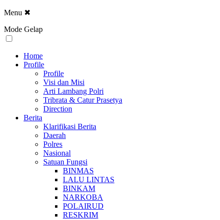
Menu
✖
Mode Gelap
Home
Profile
Profile
Visi dan Misi
Arti Lambang Polri
Tribrata & Catur Prasetya
Direction
Berita
Klarifikasi Berita
Daerah
Polres
Nasional
Satuan Fungsi
BINMAS
LALU LINTAS
BINKAM
NARKOBA
POLAIRUD
RESKRIM