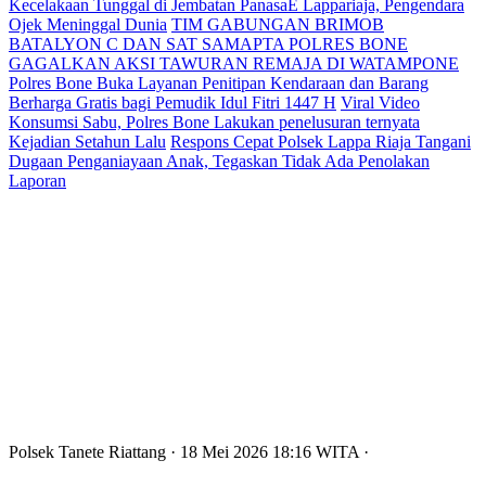
Kecelakaan Tunggal di Jembatan PanasaE Lappariaja, Pengendara
Ojek Meninggal Dunia
TIM GABUNGAN BRIMOB
BATALYON C DAN SAT SAMAPTA POLRES BONE
GAGALKAN AKSI TAWURAN REMAJA DI WATAMPONE
Polres Bone Buka Layanan Penitipan Kendaraan dan Barang
Berharga Gratis bagi Pemudik Idul Fitri 1447 H
Viral Video
Konsumsi Sabu, Polres Bone Lakukan penelusuran ternyata
Kejadian Setahun Lalu
Respons Cepat Polsek Lappa Riaja Tangani
Dugaan Penganiayaan Anak, Tegaskan Tidak Ada Penolakan
Laporan
Polsek Tanete Riattang
· 18 Mei 2026
18:16
WITA
·