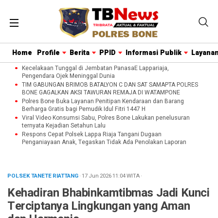
Home
Profile
Berita
PPID
Informasi Publik
Layanan
Kecelakaan Tunggal di Jembatan PanasaE Lappariaja,
Pengendara Ojek Meninggal Dunia
TIM GABUNGAN BRIMOB BATALYON C DAN SAT SAMAPTA POLRES
BONE GAGALKAN AKSI TAWURAN REMAJA DI WATAMPONE
Polres Bone Buka Layanan Penitipan Kendaraan dan Barang
Berharga Gratis bagi Pemudik Idul Fitri 1447 H
Viral Video Konsumsi Sabu, Polres Bone Lakukan penelusuran
ternyata Kejadian Setahun Lalu
Respons Cepat Polsek Lappa Riaja Tangani Dugaan
Penganiayaan Anak, Tegaskan Tidak Ada Penolakan Laporan
POLSEK TANETE RIATTANG
· 17 Jun 2026
11:04
WITA
·
Kehadiran Bhabinkamtibmas Jadi Kunci
Terciptanya Lingkungan yang Aman