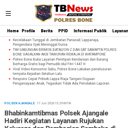
Home
Profile
Berita
PPID
Informasi Publik
Layanan
Kecelakaan Tunggal di Jembatan PanasaE Lappariaja,
Pengendara Ojek Meninggal Dunia
TIM GABUNGAN BRIMOB BATALYON C DAN SAT SAMAPTA POLRES
BONE GAGALKAN AKSI TAWURAN REMAJA DI WATAMPONE
Polres Bone Buka Layanan Penitipan Kendaraan dan Barang
Berharga Gratis bagi Pemudik Idul Fitri 1447 H
Viral Video Konsumsi Sabu, Polres Bone Lakukan penelusuran
ternyata Kejadian Setahun Lalu
Respons Cepat Polsek Lappa Riaja Tangani Dugaan
Penganiayaan Anak, Tegaskan Tidak Ada Penolakan Laporan
POLSEK AJANGALE
· 17 Jun 2026
15:29
WITA
·
Bhabinkamtibmas Polsek Ajangale
Hadiri Kegiatan Layanan Rujukan