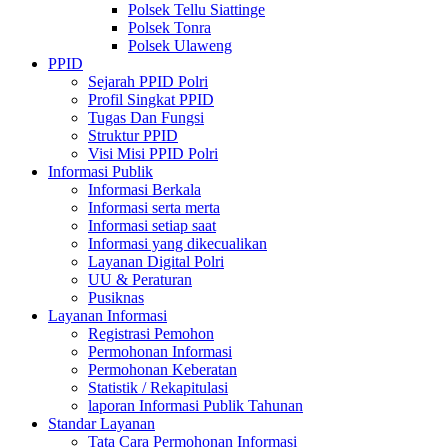
Polsek Tellu Siattinge
Polsek Tonra
Polsek Ulaweng
PPID
Sejarah PPID Polri
Profil Singkat PPID
Tugas Dan Fungsi
Struktur PPID
Visi Misi PPID Polri
Informasi Publik
Informasi Berkala
Informasi serta merta
Informasi setiap saat
Informasi yang dikecualikan
Layanan Digital Polri
UU & Peraturan
Pusiknas
Layanan Informasi
Registrasi Pemohon
Permohonan Informasi
Permohonan Keberatan
Statistik / Rekapitulasi
laporan Informasi Publik Tahunan
Standar Layanan
Tata Cara Permohonan Informasi