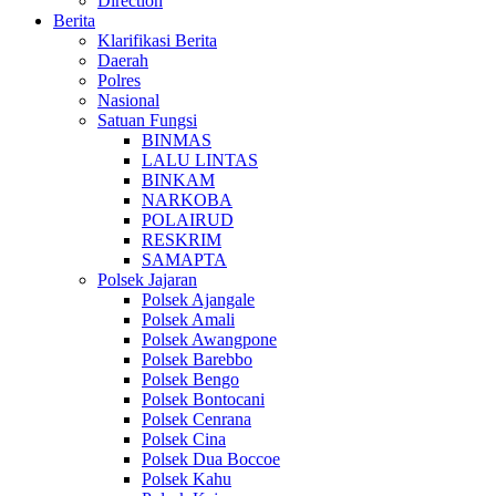
Direction
Berita
Klarifikasi Berita
Daerah
Polres
Nasional
Satuan Fungsi
BINMAS
LALU LINTAS
BINKAM
NARKOBA
POLAIRUD
RESKRIM
SAMAPTA
Polsek Jajaran
Polsek Ajangale
Polsek Amali
Polsek Awangpone
Polsek Barebbo
Polsek Bengo
Polsek Bontocani
Polsek Cenrana
Polsek Cina
Polsek Dua Boccoe
Polsek Kahu