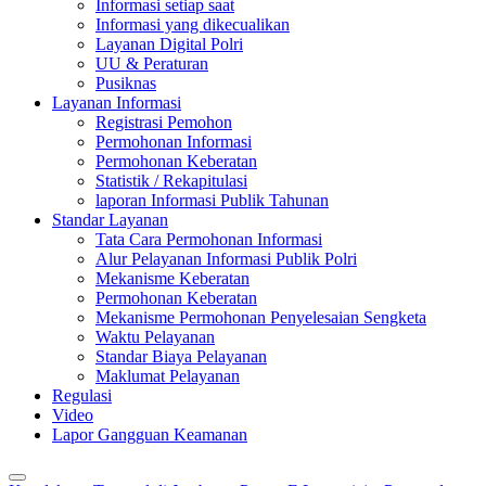
Informasi setiap saat
Informasi yang dikecualikan
Layanan Digital Polri
UU & Peraturan
Pusiknas
Layanan Informasi
Registrasi Pemohon
Permohonan Informasi
Permohonan Keberatan
Statistik / Rekapitulasi
laporan Informasi Publik Tahunan
Standar Layanan
Tata Cara Permohonan Informasi
Alur Pelayanan Informasi Publik Polri
Mekanisme Keberatan
Permohonan Keberatan
Mekanisme Permohonan Penyelesaian Sengketa
Waktu Pelayanan
Standar Biaya Pelayanan
Maklumat Pelayanan
Regulasi
Video
Lapor Gangguan Keamanan