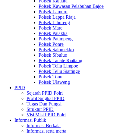
Polsek Kajuara
Polsek Kawasan Pelabuhan Bajoe
Polsek Lamuru
Polsek Lappa Riaja
Polsek Libureng
Polsek Mare
Polsek Palakka
Polsek Patimpeng
Polsek Ponre
Polsek Salomekko
Polsek Sibulue
Polsek Tanate Riattang
Polsek Tellu Limpoe
Polsek Tellu Siattinge
Polsek Tonra
Polsek Ulaweng
PPID
Sejarah PPID Polri
Profil Singkat PPID
Tugas Dan Fungsi
Struktur PPID
Visi Misi PPID Polri
Informasi Publik
Informasi Berkala
Informasi serta merta