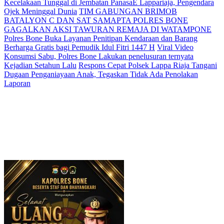
Kecelakaan Tunggal di Jembatan PanasaE Lappariaja, Pengendara
Ojek Meninggal Dunia
TIM GABUNGAN BRIMOB
BATALYON C DAN SAT SAMAPTA POLRES BONE
GAGALKAN AKSI TAWURAN REMAJA DI WATAMPONE
Polres Bone Buka Layanan Penitipan Kendaraan dan Barang
Berharga Gratis bagi Pemudik Idul Fitri 1447 H
Viral Video
Konsumsi Sabu, Polres Bone Lakukan penelusuran ternyata
Kejadian Setahun Lalu
Respons Cepat Polsek Lappa Riaja Tangani
Dugaan Penganiayaan Anak, Tegaskan Tidak Ada Penolakan
Laporan