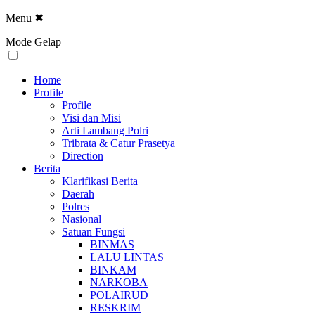
Menu
✖
Mode Gelap
Home
Profile
Profile
Visi dan Misi
Arti Lambang Polri
Tribrata & Catur Prasetya
Direction
Berita
Klarifikasi Berita
Daerah
Polres
Nasional
Satuan Fungsi
BINMAS
LALU LINTAS
BINKAM
NARKOBA
POLAIRUD
RESKRIM