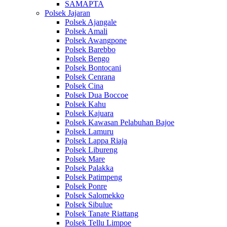
SAMAPTA
Polsek Jajaran
Polsek Ajangale
Polsek Amali
Polsek Awangpone
Polsek Barebbo
Polsek Bengo
Polsek Bontocani
Polsek Cenrana
Polsek Cina
Polsek Dua Boccoe
Polsek Kahu
Polsek Kajuara
Polsek Kawasan Pelabuhan Bajoe
Polsek Lamuru
Polsek Lappa Riaja
Polsek Libureng
Polsek Mare
Polsek Palakka
Polsek Patimpeng
Polsek Ponre
Polsek Salomekko
Polsek Sibulue
Polsek Tanate Riattang
Polsek Tellu Limpoe