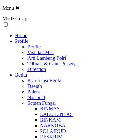
Menu
✖
Mode Gelap
Home
Profile
Profile
Visi dan Misi
Arti Lambang Polri
Tribrata & Catur Prasetya
Direction
Berita
Klarifikasi Berita
Daerah
Polres
Nasional
Satuan Fungsi
BINMAS
LALU LINTAS
BINKAM
NARKOBA
POLAIRUD
RESKRIM