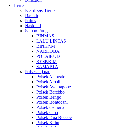
Direction
Berita
Klarifikasi Berita
Daerah
Polres
Nasional
Satuan Fungsi
BINMAS
LALU LINTAS
BINKAM
NARKOBA
POLAIRUD
RESKRIM
SAMAPTA
Polsek Jajaran
Polsek Ajangale
Polsek Amali
Polsek Awangpone
Polsek Barebbo
Polsek Bengo
Polsek Bontocani
Polsek Cenrana
Polsek Cina
Polsek Dua Boccoe
Polsek Kahu