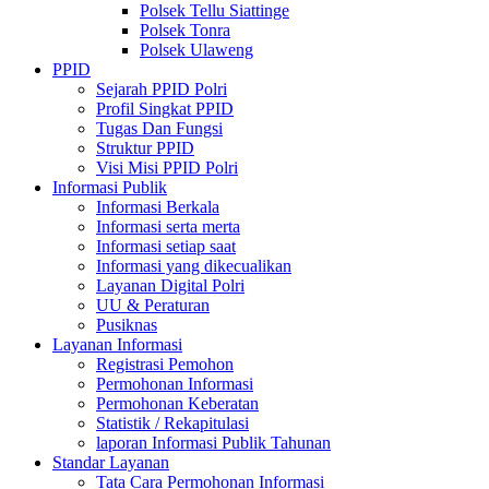
Polsek Tellu Siattinge
Polsek Tonra
Polsek Ulaweng
PPID
Sejarah PPID Polri
Profil Singkat PPID
Tugas Dan Fungsi
Struktur PPID
Visi Misi PPID Polri
Informasi Publik
Informasi Berkala
Informasi serta merta
Informasi setiap saat
Informasi yang dikecualikan
Layanan Digital Polri
UU & Peraturan
Pusiknas
Layanan Informasi
Registrasi Pemohon
Permohonan Informasi
Permohonan Keberatan
Statistik / Rekapitulasi
laporan Informasi Publik Tahunan
Standar Layanan
Tata Cara Permohonan Informasi