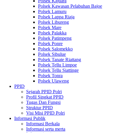
Polsek Kajuara
Polsek Kawasan Pelabuhan Bajoe
Polsek Lamuru
Polsek Lappa Riaja
Polsek Libureng
Polsek Mare
Polsek Palakka
Polsek Patimpeng
Polsek Ponre
Polsek Salomekko
Polsek Sibulue
Polsek Tanate Riattang
Polsek Tellu Limpoe
Polsek Tellu Siattinge
Polsek Tonra
Polsek Ulaweng
PPID
Sejarah PPID Polri
Profil Singkat PPID
Tugas Dan Fungsi
Struktur PPID
Visi Misi PPID Polri
Informasi Publik
Informasi Berkala
Informasi serta merta