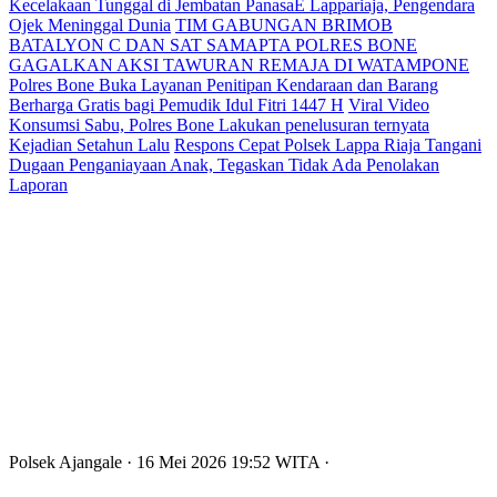
Kecelakaan Tunggal di Jembatan PanasaE Lappariaja, Pengendara
Ojek Meninggal Dunia
TIM GABUNGAN BRIMOB
BATALYON C DAN SAT SAMAPTA POLRES BONE
GAGALKAN AKSI TAWURAN REMAJA DI WATAMPONE
Polres Bone Buka Layanan Penitipan Kendaraan dan Barang
Berharga Gratis bagi Pemudik Idul Fitri 1447 H
Viral Video
Konsumsi Sabu, Polres Bone Lakukan penelusuran ternyata
Kejadian Setahun Lalu
Respons Cepat Polsek Lappa Riaja Tangani
Dugaan Penganiayaan Anak, Tegaskan Tidak Ada Penolakan
Laporan
Polsek Ajangale
· 16 Mei 2026
19:52
WITA
·