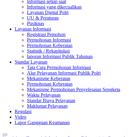
Informasi setiap saat
Informasi yang dikecualikan
Layanan Digital Polri
UU & Peraturan
Pusiknas
Layanan Informasi
Registrasi Pemohon
Permohonan Informasi
Permohonan Keberatan
Statistik / Rekapitulasi
laporan Informasi Publik Tahunan
Standar Layanan
Tata Cara Permohonan Informasi
Alur Pelayanan Informasi Publik Polri
Mekanisme Keberatan
Permohonan Keberatan
Mekanisme Permohonan Penyelesaian Sengketa
Waktu Pelayanan
Standar Biaya Pelayanan
Maklumat Pelayanan
Regulasi
Video
Lapor Gangguan Keamanan