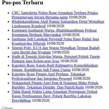
Pos-pos Terbaru
URC Satreskrim Polres Bone Amankan Terduga Pelaku
Penganiayaan Secara Bersama-sama
10/08/2026
Bhabinkamtibmas Aktif Pantau Satkamling Demi Wujudkan
Lingkungan Kondusif
10/08/2026
Konsisten Sambangi Warga, Bhabinkamtibmas Perkuat
Keamanan Berbasis Masyarakat
10/08/2026
Sambang Jadi Langkah Preventif Aiptu Baso Halim Jaga
Kondusivitas Wilayah
10/08/2026
Sinergi Polri, KUA dan Warga Wujudkan Tempat Ibadah
yang Bersih dan Nyaman
10/08/2026
Hadir di Tengah Aktivitas Warga, Personel Polsek Tanete
Riattang Jaga Kelancaran Arus
10/08/2026
Kapolres Bone Astoto Budi Rahmantyo Konsolidasikan
Jajaran, Kamtibmas Jadi Fokus Utama
10/08/2026
Kapolres Bone Pimpin Apel Perdana, Tekankan
Profesionalisme dan Integritas Personel
10/08/2026
Wakapolsek Pimpin Apel Pagi di Halaman Mako Polsek
Barebbo ,Tekankan Disiplin Dan Patroli Rutin
10/08/2026
Tidak Butuh Waktu Lama Amankan Perempuan Terkait
Kasus Pembuangan Bayi, Polsek Barebbo Lakukan
Penyilidikan
10/08/2026