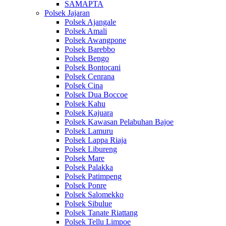
SAMAPTA
Polsek Jajaran
Polsek Ajangale
Polsek Amali
Polsek Awangpone
Polsek Barebbo
Polsek Bengo
Polsek Bontocani
Polsek Cenrana
Polsek Cina
Polsek Dua Boccoe
Polsek Kahu
Polsek Kajuara
Polsek Kawasan Pelabuhan Bajoe
Polsek Lamuru
Polsek Lappa Riaja
Polsek Libureng
Polsek Mare
Polsek Palakka
Polsek Patimpeng
Polsek Ponre
Polsek Salomekko
Polsek Sibulue
Polsek Tanate Riattang
Polsek Tellu Limpoe