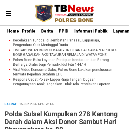
Home
Profile
Berita
PPID
Informasi Publik
Layanan
Kecelakaan Tunggal di Jembatan PanasaE Lappariaja,
Pengendara Ojek Meninggal Dunia
TIM GABUNGAN BRIMOB BATALYON C DAN SAT SAMAPTA POLRES
BONE GAGALKAN AKSI TAWURAN REMAJA DI WATAMPONE
Polres Bone Buka Layanan Penitipan Kendaraan dan Barang
Berharga Gratis bagi Pemudik Idul Fitri 1447 H
Viral Video Konsumsi Sabu, Polres Bone Lakukan penelusuran
ternyata Kejadian Setahun Lalu
Respons Cepat Polsek Lappa Riaja Tangani Dugaan
Penganiayaan Anak, Tegaskan Tidak Ada Penolakan Laporan
DAERAH
· 15 Jun 2026
14:43
WITA
·
Polda Sulsel Kumpulkan 278 Kantong
Darah dalam Aksi Donor Sambut Hari