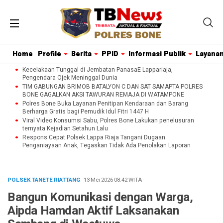
Home
Profile
Berita
PPID
Informasi Publik
Layanan
Kecelakaan Tunggal di Jembatan PanasaE Lappariaja,
Pengendara Ojek Meninggal Dunia
TIM GABUNGAN BRIMOB BATALYON C DAN SAT SAMAPTA POLRES
BONE GAGALKAN AKSI TAWURAN REMAJA DI WATAMPONE
Polres Bone Buka Layanan Penitipan Kendaraan dan Barang
Berharga Gratis bagi Pemudik Idul Fitri 1447 H
Viral Video Konsumsi Sabu, Polres Bone Lakukan penelusuran
ternyata Kejadian Setahun Lalu
Respons Cepat Polsek Lappa Riaja Tangani Dugaan
Penganiayaan Anak, Tegaskan Tidak Ada Penolakan Laporan
POLSEK TANETE RIATTANG
· 13 Mei 2026
08:42
WITA
·
Bangun Komunikasi dengan Warga,
Aipda Hamdan Aktif Laksanakan