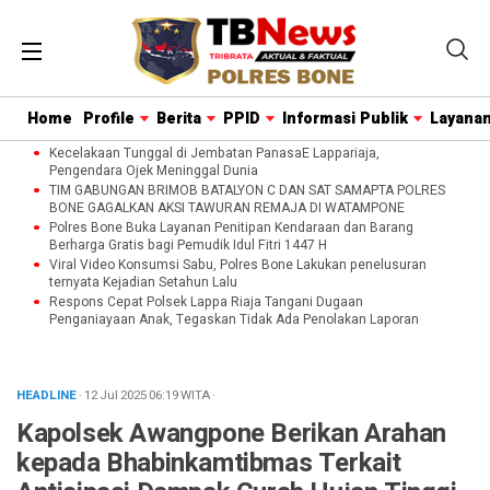
Home
Profile
Berita
PPID
Informasi Publik
Layanan
Kecelakaan Tunggal di Jembatan PanasaE Lappariaja,
Pengendara Ojek Meninggal Dunia
TIM GABUNGAN BRIMOB BATALYON C DAN SAT SAMAPTA POLRES
BONE GAGALKAN AKSI TAWURAN REMAJA DI WATAMPONE
Polres Bone Buka Layanan Penitipan Kendaraan dan Barang
Berharga Gratis bagi Pemudik Idul Fitri 1447 H
Viral Video Konsumsi Sabu, Polres Bone Lakukan penelusuran
ternyata Kejadian Setahun Lalu
Respons Cepat Polsek Lappa Riaja Tangani Dugaan
Penganiayaan Anak, Tegaskan Tidak Ada Penolakan Laporan
HEADLINE
· 12 Jul 2025
06:19
WITA
·
Kapolsek Awangpone Berikan Arahan
kepada Bhabinkamtibmas Terkait