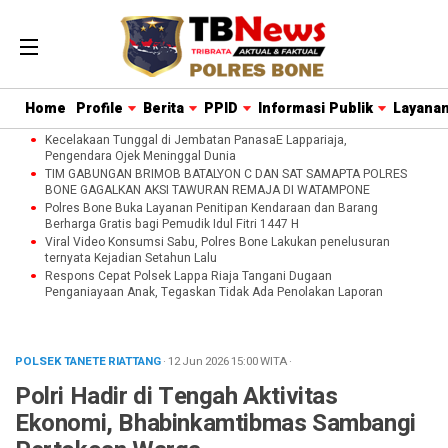
Home
Profile
Berita
PPID
Informasi Publik
Layanan
Kecelakaan Tunggal di Jembatan PanasaE Lappariaja,
Pengendara Ojek Meninggal Dunia
TIM GABUNGAN BRIMOB BATALYON C DAN SAT SAMAPTA POLRES
BONE GAGALKAN AKSI TAWURAN REMAJA DI WATAMPONE
Polres Bone Buka Layanan Penitipan Kendaraan dan Barang
Berharga Gratis bagi Pemudik Idul Fitri 1447 H
Viral Video Konsumsi Sabu, Polres Bone Lakukan penelusuran
ternyata Kejadian Setahun Lalu
Respons Cepat Polsek Lappa Riaja Tangani Dugaan
Penganiayaan Anak, Tegaskan Tidak Ada Penolakan Laporan
POLSEK TANETE RIATTANG
· 12 Jun 2026
15:00
WITA
·
Polri Hadir di Tengah Aktivitas
Ekonomi, Bhabinkamtibmas Sambangi