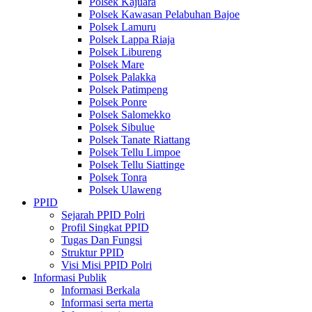
Polsek Kajuara
Polsek Kawasan Pelabuhan Bajoe
Polsek Lamuru
Polsek Lappa Riaja
Polsek Libureng
Polsek Mare
Polsek Palakka
Polsek Patimpeng
Polsek Ponre
Polsek Salomekko
Polsek Sibulue
Polsek Tanate Riattang
Polsek Tellu Limpoe
Polsek Tellu Siattinge
Polsek Tonra
Polsek Ulaweng
PPID
Sejarah PPID Polri
Profil Singkat PPID
Tugas Dan Fungsi
Struktur PPID
Visi Misi PPID Polri
Informasi Publik
Informasi Berkala
Informasi serta merta