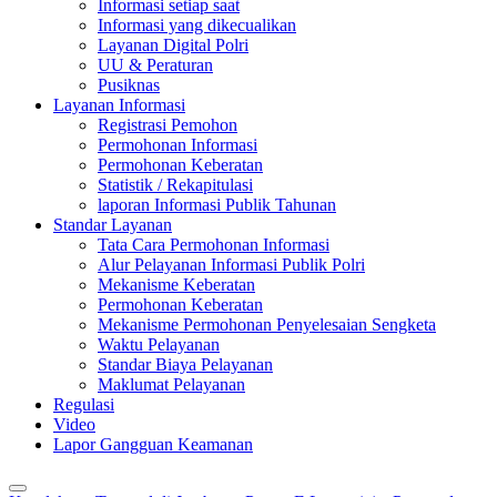
Informasi setiap saat
Informasi yang dikecualikan
Layanan Digital Polri
UU & Peraturan
Pusiknas
Layanan Informasi
Registrasi Pemohon
Permohonan Informasi
Permohonan Keberatan
Statistik / Rekapitulasi
laporan Informasi Publik Tahunan
Standar Layanan
Tata Cara Permohonan Informasi
Alur Pelayanan Informasi Publik Polri
Mekanisme Keberatan
Permohonan Keberatan
Mekanisme Permohonan Penyelesaian Sengketa
Waktu Pelayanan
Standar Biaya Pelayanan
Maklumat Pelayanan
Regulasi
Video
Lapor Gangguan Keamanan