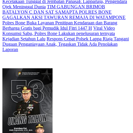
Kecelakaan Tunggal di Jembatan PanasaE Lappariaja, Pengendara
Ojek Meninggal Dunia
TIM GABUNGAN BRIMOB
BATALYON C DAN SAT SAMAPTA POLRES BONE
GAGALKAN AKSI TAWURAN REMAJA DI WATAMPONE
Polres Bone Buka Layanan Penitipan Kendaraan dan Barang
Berharga Gratis bagi Pemudik Idul Fitri 1447 H
Viral Video
Konsumsi Sabu, Polres Bone Lakukan penelusuran ternyata
Kejadian Setahun Lalu
Respons Cepat Polsek Lappa Riaja Tangani
Dugaan Penganiayaan Anak, Tegaskan Tidak Ada Penolakan
Laporan