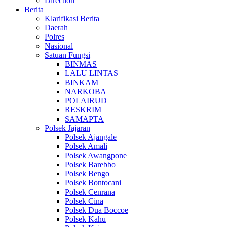
Direction
Berita
Klarifikasi Berita
Daerah
Polres
Nasional
Satuan Fungsi
BINMAS
LALU LINTAS
BINKAM
NARKOBA
POLAIRUD
RESKRIM
SAMAPTA
Polsek Jajaran
Polsek Ajangale
Polsek Amali
Polsek Awangpone
Polsek Barebbo
Polsek Bengo
Polsek Bontocani
Polsek Cenrana
Polsek Cina
Polsek Dua Boccoe
Polsek Kahu