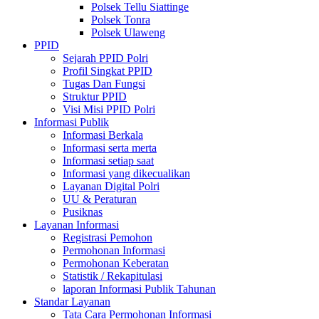
Polsek Tellu Siattinge
Polsek Tonra
Polsek Ulaweng
PPID
Sejarah PPID Polri
Profil Singkat PPID
Tugas Dan Fungsi
Struktur PPID
Visi Misi PPID Polri
Informasi Publik
Informasi Berkala
Informasi serta merta
Informasi setiap saat
Informasi yang dikecualikan
Layanan Digital Polri
UU & Peraturan
Pusiknas
Layanan Informasi
Registrasi Pemohon
Permohonan Informasi
Permohonan Keberatan
Statistik / Rekapitulasi
laporan Informasi Publik Tahunan
Standar Layanan
Tata Cara Permohonan Informasi