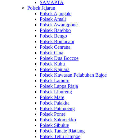
SAMAPTA
Polsek Jajaran
Polsek Ajangale
Polsek Amali
Polsek Awangpone
Polsek Barebbo
Polsek Bengo
Polsek Bontocani
Polsek Cenrana
Polsek Cina
Polsek Dua Boccoe
Polsek Kahu
Polsek Kajuara
Polsek Kawasan Pelabuhan Bajoe
Polsek Lamuru
Polsek Lappa Riaja
Polsek Libureng
Polsek Mare
Polsek Palakka
Polsek Patimpeng
Polsek Ponre
Polsek Salomekko
Polsek Sibulue
Polsek Tanate Riattang
Polsek Tellu Limpoe