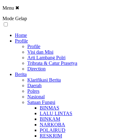
Menu
✖
Mode Gelap
Home
Profile
Profile
Visi dan Misi
Arti Lambang Polri
Tribrata & Catur Prasetya
Direction
Berita
Klarifikasi Berita
Daerah
Polres
Nasional
Satuan Fungsi
BINMAS
LALU LINTAS
BINKAM
NARKOBA
POLAIRUD
RESKRIM