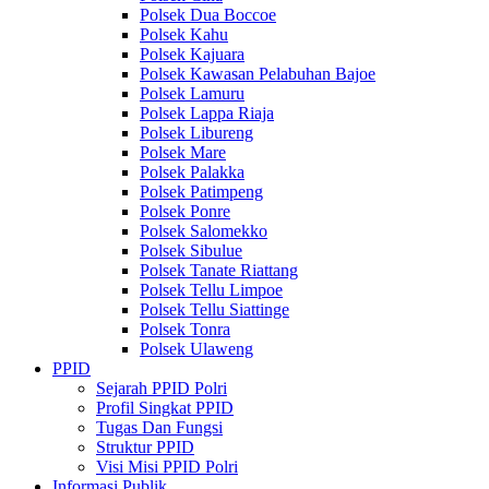
Polsek Dua Boccoe
Polsek Kahu
Polsek Kajuara
Polsek Kawasan Pelabuhan Bajoe
Polsek Lamuru
Polsek Lappa Riaja
Polsek Libureng
Polsek Mare
Polsek Palakka
Polsek Patimpeng
Polsek Ponre
Polsek Salomekko
Polsek Sibulue
Polsek Tanate Riattang
Polsek Tellu Limpoe
Polsek Tellu Siattinge
Polsek Tonra
Polsek Ulaweng
PPID
Sejarah PPID Polri
Profil Singkat PPID
Tugas Dan Fungsi
Struktur PPID
Visi Misi PPID Polri
Informasi Publik