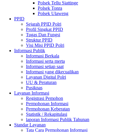
Polsek Tellu Siattinge
Polsek Tonra
Polsek Ulaweng
PPID
Sejarah PPID Polri
Profil Singkat PPID
Tugas Dan Fungsi
Struktur PPID
Visi Misi PPID Polri
Informasi Publik
Informasi Berkala
Informasi serta merta
Informasi setiap saat
Informasi yang dikecualikan
Layanan Digital Polri
UU & Peraturan
Pusiknas
Layanan Informasi
Registrasi Pemohon
Permohonan Informasi
Permohonan Keberatan
Statistik / Rekapitulasi
laporan Informasi Publik Tahunan
Standar Layanan
Tata Cara Permohonan Informasi