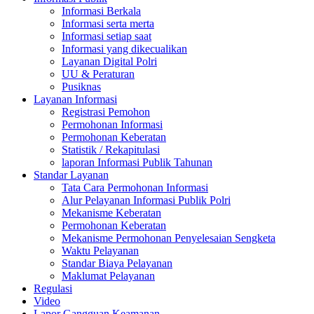
Informasi Berkala
Informasi serta merta
Informasi setiap saat
Informasi yang dikecualikan
Layanan Digital Polri
UU & Peraturan
Pusiknas
Layanan Informasi
Registrasi Pemohon
Permohonan Informasi
Permohonan Keberatan
Statistik / Rekapitulasi
laporan Informasi Publik Tahunan
Standar Layanan
Tata Cara Permohonan Informasi
Alur Pelayanan Informasi Publik Polri
Mekanisme Keberatan
Permohonan Keberatan
Mekanisme Permohonan Penyelesaian Sengketa
Waktu Pelayanan
Standar Biaya Pelayanan
Maklumat Pelayanan
Regulasi
Video
Lapor Gangguan Keamanan