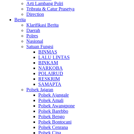
Arti Lambang Polri
Tribrata & Catur Prasetya
Direction
Berita
Klarifikasi Berita
Daerah
Polres
Nasional
Satuan Fungsi
BINMAS
LALU LINTAS
BINKAM
NARKOBA
POLAIRUD
RESKRIM
SAMAPTA
Polsek Jajaran
Polsek Ajangale
Polsek Amali
Polsek Awangpone
Polsek Barebbo
Polsek Bengo
Polsek Bontocani
Polsek Cenrana
Polsek Cina