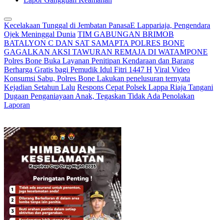
Kecelakaan Tunggal di Jembatan PanasaE Lappariaja, Pengendara
Ojek Meninggal Dunia
TIM GABUNGAN BRIMOB
BATALYON C DAN SAT SAMAPTA POLRES BONE
GAGALKAN AKSI TAWURAN REMAJA DI WATAMPONE
Polres Bone Buka Layanan Penitipan Kendaraan dan Barang
Berharga Gratis bagi Pemudik Idul Fitri 1447 H
Viral Video
Konsumsi Sabu, Polres Bone Lakukan penelusuran ternyata
Kejadian Setahun Lalu
Respons Cepat Polsek Lappa Riaja Tangani
Dugaan Penganiayaan Anak, Tegaskan Tidak Ada Penolakan
Laporan