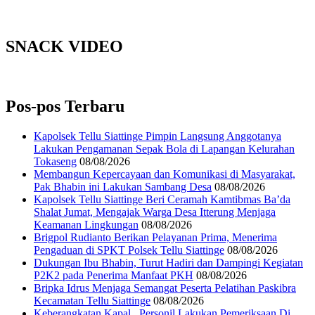
SNACK VIDEO
Pos-pos Terbaru
Kapolsek Tellu Siattinge Pimpin Langsung Anggotanya
Lakukan Pengamanan Sepak Bola di Lapangan Kelurahan
Tokaseng
08/08/2026
Membangun Kepercayaan dan Komunikasi di Masyarakat,
Pak Bhabin ini Lakukan Sambang Desa
08/08/2026
Kapolsek Tellu Siattinge Beri Ceramah Kamtibmas Ba’da
Shalat Jumat, Mengajak Warga Desa Itterung Menjaga
Keamanan Lingkungan
08/08/2026
Brigpol Rudianto Berikan Pelayanan Prima, Menerima
Pengaduan di SPKT Polsek Tellu Siattinge
08/08/2026
Dukungan Ibu Bhabin, Turut Hadiri dan Dampingi Kegiatan
P2K2 pada Penerima Manfaat PKH
08/08/2026
Bripka Idrus Menjaga Semangat Peserta Pelatihan Paskibra
Kecamatan Tellu Siattinge
08/08/2026
Keberangkatan Kapal , Personil Lakukan Pemeriksaan Di