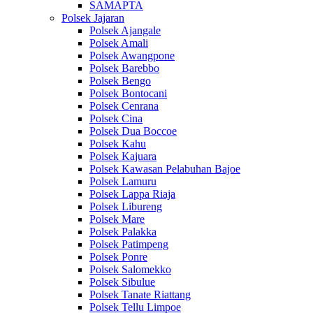
SAMAPTA
Polsek Jajaran
Polsek Ajangale
Polsek Amali
Polsek Awangpone
Polsek Barebbo
Polsek Bengo
Polsek Bontocani
Polsek Cenrana
Polsek Cina
Polsek Dua Boccoe
Polsek Kahu
Polsek Kajuara
Polsek Kawasan Pelabuhan Bajoe
Polsek Lamuru
Polsek Lappa Riaja
Polsek Libureng
Polsek Mare
Polsek Palakka
Polsek Patimpeng
Polsek Ponre
Polsek Salomekko
Polsek Sibulue
Polsek Tanate Riattang
Polsek Tellu Limpoe