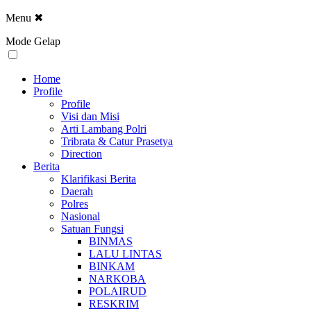
Menu
✖
Mode Gelap
Home
Profile
Profile
Visi dan Misi
Arti Lambang Polri
Tribrata & Catur Prasetya
Direction
Berita
Klarifikasi Berita
Daerah
Polres
Nasional
Satuan Fungsi
BINMAS
LALU LINTAS
BINKAM
NARKOBA
POLAIRUD
RESKRIM