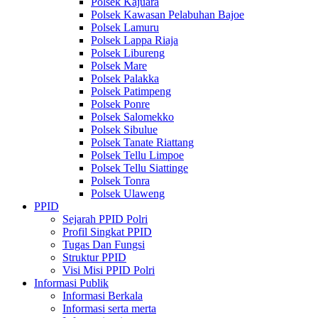
Polsek Kajuara
Polsek Kawasan Pelabuhan Bajoe
Polsek Lamuru
Polsek Lappa Riaja
Polsek Libureng
Polsek Mare
Polsek Palakka
Polsek Patimpeng
Polsek Ponre
Polsek Salomekko
Polsek Sibulue
Polsek Tanate Riattang
Polsek Tellu Limpoe
Polsek Tellu Siattinge
Polsek Tonra
Polsek Ulaweng
PPID
Sejarah PPID Polri
Profil Singkat PPID
Tugas Dan Fungsi
Struktur PPID
Visi Misi PPID Polri
Informasi Publik
Informasi Berkala
Informasi serta merta