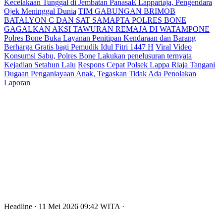
Kecelakaan Tunggal di Jembatan PanasaE Lappariaja, Pengendara
Ojek Meninggal Dunia
TIM GABUNGAN BRIMOB
BATALYON C DAN SAT SAMAPTA POLRES BONE
GAGALKAN AKSI TAWURAN REMAJA DI WATAMPONE
Polres Bone Buka Layanan Penitipan Kendaraan dan Barang
Berharga Gratis bagi Pemudik Idul Fitri 1447 H
Viral Video
Konsumsi Sabu, Polres Bone Lakukan penelusuran ternyata
Kejadian Setahun Lalu
Respons Cepat Polsek Lappa Riaja Tangani
Dugaan Penganiayaan Anak, Tegaskan Tidak Ada Penolakan
Laporan
Headline
· 11 Mei 2026
09:42
WITA
·