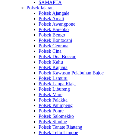
SAMAPTA
Polsek Jajaran
Polsek Ajangale
Polsek Amali
Polsek Awangpone
Polsek Barebbo
Polsek Bengo
Polsek Bontocani
Polsek Cenrana
Polsek Cina
Polsek Dua Boccoe
Polsek Kahu
Polsek Kajuara
Polsek Kawasan Pelabuhan Bajoe
Polsek Lamuru
Polsek Lappa Riaja
Polsek Libureng
Polsek Mare
Polsek Palakka
Polsek Patimpeng
Polsek Ponre
Polsek Salomekko
Polsek Sibulue
Polsek Tanate Riattang
Polsek Tellu Limpoe