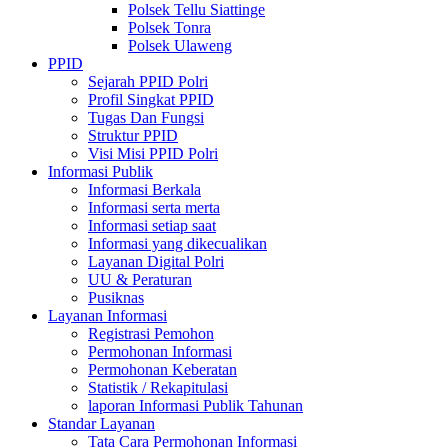
Polsek Tellu Siattinge
Polsek Tonra
Polsek Ulaweng
PPID
Sejarah PPID Polri
Profil Singkat PPID
Tugas Dan Fungsi
Struktur PPID
Visi Misi PPID Polri
Informasi Publik
Informasi Berkala
Informasi serta merta
Informasi setiap saat
Informasi yang dikecualikan
Layanan Digital Polri
UU & Peraturan
Pusiknas
Layanan Informasi
Registrasi Pemohon
Permohonan Informasi
Permohonan Keberatan
Statistik / Rekapitulasi
laporan Informasi Publik Tahunan
Standar Layanan
Tata Cara Permohonan Informasi