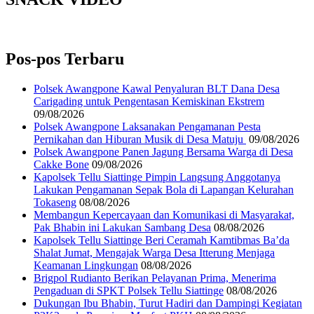
Pos-pos Terbaru
‎Polsek Awangpone Kawal Penyaluran BLT Dana Desa
Carigading untuk Pengentasan Kemiskinan Ekstrem
09/08/2026
‎Polsek Awangpone Laksanakan Pengamanan Pesta
Pernikahan dan Hiburan Musik di Desa Matuju ‎
09/08/2026
Polsek Awangpone Panen Jagung Bersama Warga di Desa
Cakke Bone
09/08/2026
Kapolsek Tellu Siattinge Pimpin Langsung Anggotanya
Lakukan Pengamanan Sepak Bola di Lapangan Kelurahan
Tokaseng
08/08/2026
Membangun Kepercayaan dan Komunikasi di Masyarakat,
Pak Bhabin ini Lakukan Sambang Desa
08/08/2026
Kapolsek Tellu Siattinge Beri Ceramah Kamtibmas Ba’da
Shalat Jumat, Mengajak Warga Desa Itterung Menjaga
Keamanan Lingkungan
08/08/2026
Brigpol Rudianto Berikan Pelayanan Prima, Menerima
Pengaduan di SPKT Polsek Tellu Siattinge
08/08/2026
Dukungan Ibu Bhabin, Turut Hadiri dan Dampingi Kegiatan