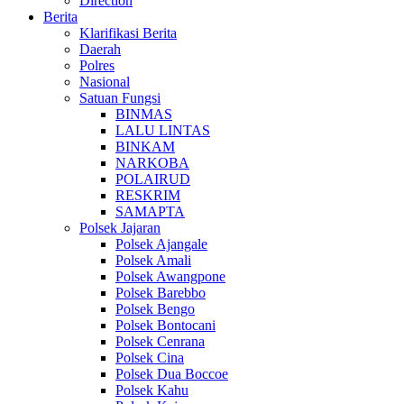
Direction
Berita
Klarifikasi Berita
Daerah
Polres
Nasional
Satuan Fungsi
BINMAS
LALU LINTAS
BINKAM
NARKOBA
POLAIRUD
RESKRIM
SAMAPTA
Polsek Jajaran
Polsek Ajangale
Polsek Amali
Polsek Awangpone
Polsek Barebbo
Polsek Bengo
Polsek Bontocani
Polsek Cenrana
Polsek Cina
Polsek Dua Boccoe
Polsek Kahu