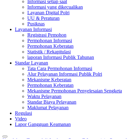
Informasi setiap saat
Informasi yang dikecualikan
Layanan Digital Polri
UU & Peraturan
Pusiknas
Layanan Informasi
Registrasi Pemohon
Permohonan Informasi
Permohonan Keberatan
Statistik / Rekapitulasi
laporan Informasi Publik Tahunan
Standar Layanan
Tata Cara Permohonan Informasi
Alur Pelayanan Informasi Publik Polri
Mekanisme Keberatan
Permohonan Keberatan
Mekanisme Permohonan Penyelesaian Sengketa
Waktu Pelayanan
Standar Biaya Pelayanan
Maklumat Pelayanan
Regulasi
Video
Lapor Gangguan Keamanan