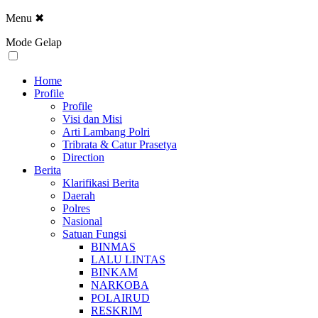
Menu
✖
Mode Gelap
Home
Profile
Profile
Visi dan Misi
Arti Lambang Polri
Tribrata & Catur Prasetya
Direction
Berita
Klarifikasi Berita
Daerah
Polres
Nasional
Satuan Fungsi
BINMAS
LALU LINTAS
BINKAM
NARKOBA
POLAIRUD
RESKRIM