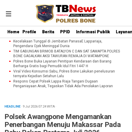
Home
Profile
Berita
PPID
Informasi Publik
Layanan
Kecelakaan Tunggal di Jembatan PanasaE Lappariaja,
Pengendara Ojek Meninggal Dunia
TIM GABUNGAN BRIMOB BATALYON C DAN SAT SAMAPTA POLRES
BONE GAGALKAN AKSI TAWURAN REMAJA DI WATAMPONE
Polres Bone Buka Layanan Penitipan Kendaraan dan Barang
Berharga Gratis bagi Pemudik Idul Fitri 1447 H
Viral Video Konsumsi Sabu, Polres Bone Lakukan penelusuran
ternyata Kejadian Setahun Lalu
Respons Cepat Polsek Lappa Riaja Tangani Dugaan
Penganiayaan Anak, Tegaskan Tidak Ada Penolakan Laporan
HEADLINE
· 9 Jul 2026
07:24
WITA
·
‎Polsek Awangpone Mengamankan
Penerbangan Menuju Makassar Pada