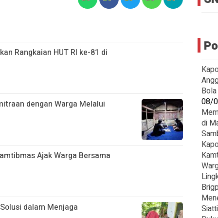
Po
kan Rangkaian HUT RI ke-81 di
Kapo
Angg
Bola
08/
mitraan dengan Warga Melalui
Memb
di M
Sam
Kapo
Kamt
kamtibmas Ajak Warga Bersama
Warg
Ling
Brig
Mene
 Solusi dalam Menjaga
Siatt