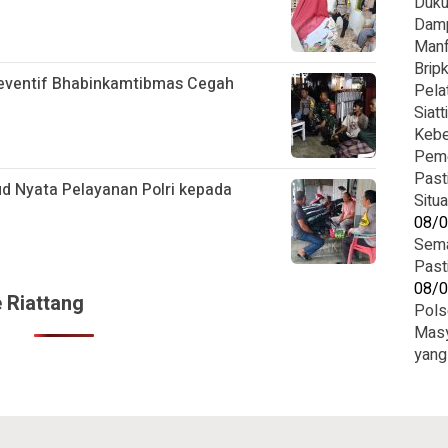
Duku
Damp
Manf
Brip
eventif Bhabinkamtibmas Cegah
Pela
Siatt
Kebe
Peme
Past
ud Nyata Pelayanan Polri kepada
Situ
08/
Sema
Past
08/
 Riattang
Pols
Masy
yang