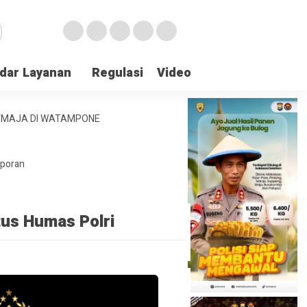
dar Layanan
Regulasi
Video
Lapor Gangguan
REMAJA DI WATAMPONE
aporan
tus Humas Polri