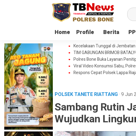
Home
Profile
Berita
PP
Kecelakaan Tunggal di Jembatan 
TIM GABUNGAN BRIMOB BATAL
Polres Bone Buka Layanan Penitip
Viral Video Konsumsi Sabu, Polr
Respons Cepat Polsek Lappa Ria
POLSEK TANETE RIATTANG
· 9 Jun
Sambang Rutin Ja
Wujudkan Lingku