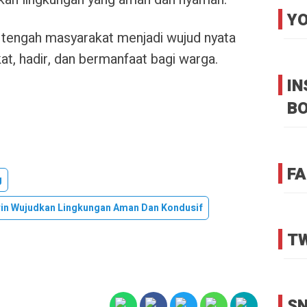
YO
 tengah masyarakat menjadi wujud nyata
at, hadir, dan bermanfaat bagi warga.
I
B
FA
g
win Wujudkan Lingkungan Aman Dan Kondusif
TW
SN