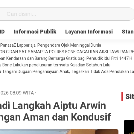
ID
Informasi Publik
Layanan Informasi
Stan
PanasaE Lappariaja, Pengendara Ojek Meninggal Dunia
YON C DAN SAT SAMAPTA POLRES BONE GAGALKAN AKSI TAWURAN 
an Kendaraan dan Barang Berharga Gratis bagi Pemudik Idul Fitri 1447 H
es Bone Lakukan penelusuran ternyata Kejadian Setahun Lalu
ja Tangani Dugaan Penganiayaan Anak, Tegaskan Tidak Ada Penolakan L
 2026
08:09
WITA
·
Si
di Langkah Aiptu Arwin
ngan Aman dan Kondusif