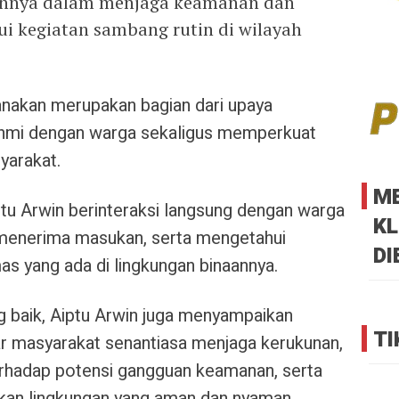
nnya dalam menjaga keamanan dan
ui kegiatan sambang rutin di wilayah
anakan merupakan bagian dari upaya
ahmi dengan warga sekaligus memperkuat
yarakat.
M
ptu Arwin berinteraksi langsung dengan warga
KL
 menerima masukan, serta mengetahui
DI
s yang ada di lingkungan binaannya.
g baik, Aiptu Arwin juga menyampaikan
TI
r masyarakat senantiasa menjaga kerukunan,
hadap potensi gangguan keamanan, serta
kan lingkungan yang aman dan nyaman.