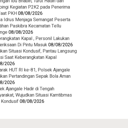
ngan Ibu Bhabin, Turut Hadiri dan
ingi Kegiatan P2K2 pada Penerima
aat PKH
08/08/2026
ka Idrus Menjaga Semangat Peserta
tihan Paskibra Kecamatan Tellu
inge
08/08/2026
rangkatan Kapal , Personil Lakukan
riksaan Di Pintu Masuk
08/08/2026
ikan Situasi Kondusif, Pantau Langsung
asi Saat Keberangkatan Kapal
08/2026
rak HUT RI ke-81, Polsek Ajangale
ikan Pertandingan Sepak Bola Aman
08/2026
ek Ajangale Hadir di Tengah
arakat, Wujudkan Situasi Kamtibmas
 Kondusif
08/08/2026