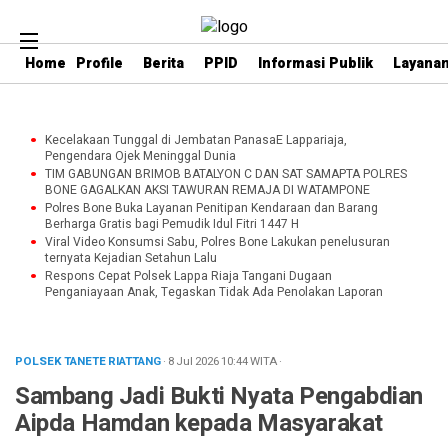
Home
Profile
Berita
PPID
Informasi Publik
Layanan
Kecelakaan Tunggal di Jembatan PanasaE Lappariaja,
Pengendara Ojek Meninggal Dunia
TIM GABUNGAN BRIMOB BATALYON C DAN SAT SAMAPTA POLRES
BONE GAGALKAN AKSI TAWURAN REMAJA DI WATAMPONE
Polres Bone Buka Layanan Penitipan Kendaraan dan Barang
Berharga Gratis bagi Pemudik Idul Fitri 1447 H
Viral Video Konsumsi Sabu, Polres Bone Lakukan penelusuran
ternyata Kejadian Setahun Lalu
Respons Cepat Polsek Lappa Riaja Tangani Dugaan
Penganiayaan Anak, Tegaskan Tidak Ada Penolakan Laporan
POLSEK TANETE RIATTANG
· 8 Jul 2026
10:44
WITA
·
Sambang Jadi Bukti Nyata Pengabdian
Aipda Hamdan kepada Masyarakat