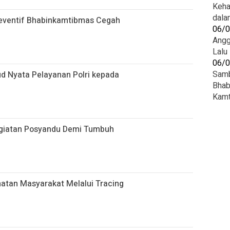
Keha
dala
eventif Bhabinkamtibmas Cegah
06/
Angg
Lalu
06/
Samb
ud Nyata Pelayanan Polri kepada
Bhab
Kam
giatan Posyandu Demi Tumbuh
hatan Masyarakat Melalui Tracing