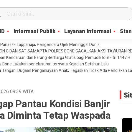
ID
Informasi Publik
Layanan Informasi
Stan
PanasaE Lappariaja, Pengendara Ojek Meninggal Dunia
YON C DAN SAT SAMAPTA POLRES BONE GAGALKAN AKSI TAWURAN 
an Kendaraan dan Barang Berharga Gratis bagi Pemudik Idul Fitri 1447 H
es Bone Lakukan penelusuran ternyata Kejadian Setahun Lalu
ja Tangani Dugaan Penganiayaan Anak, Tegaskan Tidak Ada Penolakan L
 2026
09:39
WITA
·
Si
ap Pantau Kondisi Banjir
a Diminta Tetap Waspada