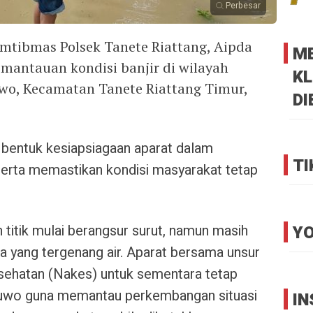
Perbesar
mtibmas Polsek Tanete Riattang, Aipda
M
antauan kondisi banjir di wilayah
KL
wo, Kecamatan Tanete Riattang Timur,
DI
 bentuk kesiapsiagaan aparat dalam
TI
serta memastikan kondisi masyarakat tetap
h titik mulai berangsur surut, namun masih
YO
 yang tergenang air. Aparat bersama unsur
sehatan (Nakes) untuk sementara tetap
tuwo guna memantau perkembangan situasi
I