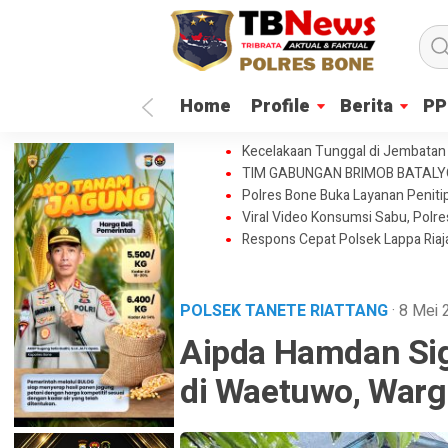
Home
Profile
Berita
PP
Kecelakaan Tunggal di Jembatan 
TIM GABUNGAN BRIMOB BATAL
Polres Bone Buka Layanan Penitip
Viral Video Konsumsi Sabu, Polr
Respons Cepat Polsek Lappa Ria
POLSEK TANETE RIATTANG
· 8 Mei
Aipda Hamdan Sig
di Waetuwo, Warg