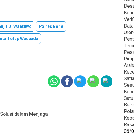
Desa
Kond
Veri
Data
njir Di Waetuwo
Polres Bone
Uren
nta Tetap Waspada
Pent
Temu
Pesa
Pimp
Arah
Kece
Satl
Sesu
Kece
Satu
Bers
Pola
 Solusi dalam Menjaga
Kepa
Rasa
06/