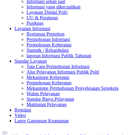
Informasi setiap saat
Informasi yang dikecualikan
Layanan Digital Polri
UU & Peraturan
Pusiknas
Layanan Informasi
Registrasi Pemohon
Permohonan Informasi
Permohonan Keberatan
Statistik / Rekapitulasi
laporan Informasi Publik Tahunan
Standar Layanan
Tata Cara Permohonan Informasi
Alur Pelayanan Informasi Publik Polri
Mekanisme Keberatan
Permohonan Keberatan
Mekanisme Permohonan Penyelesaian Sengketa
Waktu Pelayanan
Standar Biaya Pelayanan
Maklumat Pelayanan
Regulasi
Video
Lapor Gangguan Keamanan