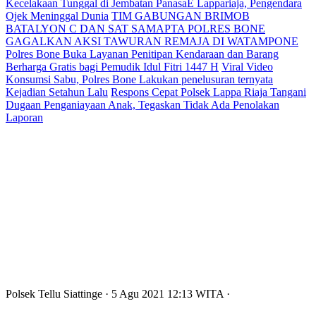
Kecelakaan Tunggal di Jembatan PanasaE Lappariaja, Pengendara
Ojek Meninggal Dunia
TIM GABUNGAN BRIMOB
BATALYON C DAN SAT SAMAPTA POLRES BONE
GAGALKAN AKSI TAWURAN REMAJA DI WATAMPONE
Polres Bone Buka Layanan Penitipan Kendaraan dan Barang
Berharga Gratis bagi Pemudik Idul Fitri 1447 H
Viral Video
Konsumsi Sabu, Polres Bone Lakukan penelusuran ternyata
Kejadian Setahun Lalu
Respons Cepat Polsek Lappa Riaja Tangani
Dugaan Penganiayaan Anak, Tegaskan Tidak Ada Penolakan
Laporan
Polsek Tellu Siattinge
· 5 Agu 2021
12:13
WITA
·