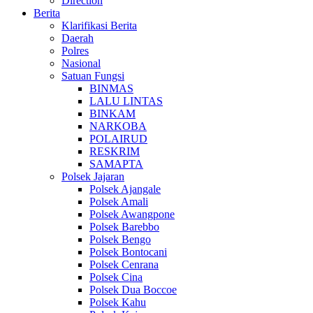
Direction
Berita
Klarifikasi Berita
Daerah
Polres
Nasional
Satuan Fungsi
BINMAS
LALU LINTAS
BINKAM
NARKOBA
POLAIRUD
RESKRIM
SAMAPTA
Polsek Jajaran
Polsek Ajangale
Polsek Amali
Polsek Awangpone
Polsek Barebbo
Polsek Bengo
Polsek Bontocani
Polsek Cenrana
Polsek Cina
Polsek Dua Boccoe
Polsek Kahu