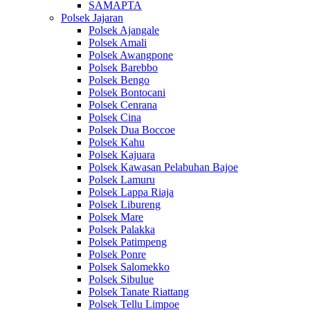
SAMAPTA
Polsek Jajaran
Polsek Ajangale
Polsek Amali
Polsek Awangpone
Polsek Barebbo
Polsek Bengo
Polsek Bontocani
Polsek Cenrana
Polsek Cina
Polsek Dua Boccoe
Polsek Kahu
Polsek Kajuara
Polsek Kawasan Pelabuhan Bajoe
Polsek Lamuru
Polsek Lappa Riaja
Polsek Libureng
Polsek Mare
Polsek Palakka
Polsek Patimpeng
Polsek Ponre
Polsek Salomekko
Polsek Sibulue
Polsek Tanate Riattang
Polsek Tellu Limpoe