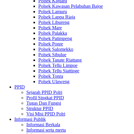
Polsek Kajuara
Polsek Kawasan Pelabuhan Bajoe
Polsek Lamuru
Polsek Lappa Riaja
Polsek Libureng
Polsek Mare
Polsek Palakka
Polsek Patimpeng
Polsek Ponre
Polsek Salomekko
Polsek Sibulue
Polsek Tanate Riattang
Polsek Tellu Limpoe
Polsek Tellu Siattinge
Polsek Tonra
Polsek Ulaweng
PPID
Sejarah PPID Polri
Profil Singkat PPID
Tugas Dan Fungsi
Struktur PPID
Visi Misi PPID Polri
Informasi Publik
Informasi Berkala
Informasi serta merta