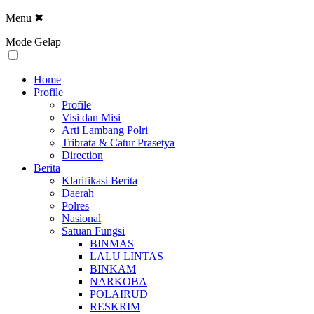
Menu
✖
Mode Gelap
Home
Profile
Profile
Visi dan Misi
Arti Lambang Polri
Tribrata & Catur Prasetya
Direction
Berita
Klarifikasi Berita
Daerah
Polres
Nasional
Satuan Fungsi
BINMAS
LALU LINTAS
BINKAM
NARKOBA
POLAIRUD
RESKRIM