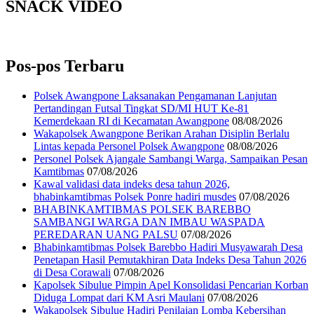
SNACK VIDEO
Pos-pos Terbaru
Polsek Awangpone Laksanakan Pengamanan Lanjutan
Pertandingan Futsal Tingkat SD/MI HUT Ke-81
Kemerdekaan RI di Kecamatan Awangpone
08/08/2026
‎Wakapolsek Awangpone Berikan Arahan Disiplin Berlalu
Lintas kepada Personel Polsek Awangpone
08/08/2026
Personel Polsek Ajangale Sambangi Warga, Sampaikan Pesan
Kamtibmas
07/08/2026
Kawal validasi data indeks desa tahun 2026,
bhabinkamtibmas Polsek Ponre hadiri musdes
07/08/2026
BHABINKAMTIBMAS POLSEK BAREBBO
SAMBANGI WARGA DAN IMBAU WASPADA
PEREDARAN UANG PALSU
07/08/2026
Bhabinkamtibmas Polsek Barebbo Hadiri Musyawarah Desa
Penetapan Hasil Pemutakhiran Data Indeks Desa Tahun 2026
di Desa Corawali
07/08/2026
Kapolsek Sibulue Pimpin Apel Konsolidasi Pencarian Korban
Diduga Lompat dari KM Asri Maulani
07/08/2026
Wakapolsek Sibulue Hadiri Penilaian Lomba Kebersihan