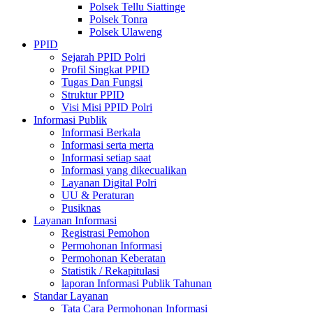
Polsek Tellu Siattinge
Polsek Tonra
Polsek Ulaweng
PPID
Sejarah PPID Polri
Profil Singkat PPID
Tugas Dan Fungsi
Struktur PPID
Visi Misi PPID Polri
Informasi Publik
Informasi Berkala
Informasi serta merta
Informasi setiap saat
Informasi yang dikecualikan
Layanan Digital Polri
UU & Peraturan
Pusiknas
Layanan Informasi
Registrasi Pemohon
Permohonan Informasi
Permohonan Keberatan
Statistik / Rekapitulasi
laporan Informasi Publik Tahunan
Standar Layanan
Tata Cara Permohonan Informasi