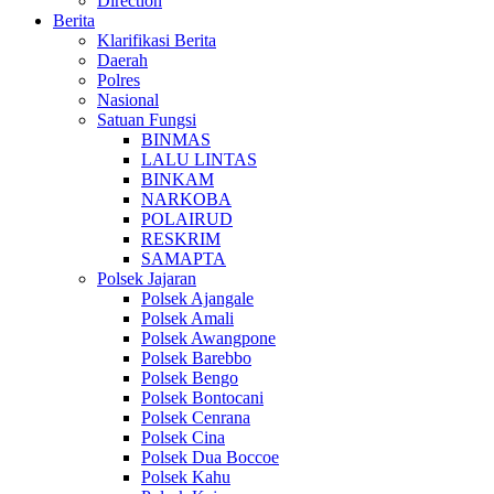
Direction
Berita
Klarifikasi Berita
Daerah
Polres
Nasional
Satuan Fungsi
BINMAS
LALU LINTAS
BINKAM
NARKOBA
POLAIRUD
RESKRIM
SAMAPTA
Polsek Jajaran
Polsek Ajangale
Polsek Amali
Polsek Awangpone
Polsek Barebbo
Polsek Bengo
Polsek Bontocani
Polsek Cenrana
Polsek Cina
Polsek Dua Boccoe
Polsek Kahu