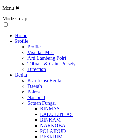
Menu
✖
Mode Gelap
Home
Profile
Profile
Visi dan Misi
Arti Lambang Polri
Tribrata & Catur Prasetya
Direction
Berita
Klarifikasi Berita
Daerah
Polres
Nasional
Satuan Fungsi
BINMAS
LALU LINTAS
BINKAM
NARKOBA
POLAIRUD
RESKRIM