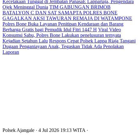
Kecelakaan Tunggal di Jembatan PanasaE Lappariaja, Pengendara
Ojek Meninggal Dunia
TIM GABUNGAN BRIMOB
BATALYON C DAN SAT SAMAPTA POLRES BONE
GAGALKAN AKSI TAWURAN REMAJA DI WATAMPONE
Polres Bone Buka Layanan Penitipan Kendaraan dan Barang
Berharga Gratis bagi Pemudik Idul Fitri 1447 H
Viral Video
Konsumsi Sabu, Polres Bone Lakukan penelusuran ternyata
Kejadian Setahun Lalu
Respons Cepat Polsek Lappa Riaja Tangani
Dugaan Penganiayaan Anak, Tegaskan Tidak Ada Penolakan
Laporan
Polsek Ajangale
· 4 Jul 2026
19:13
WITA
·