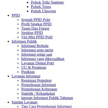
Polsek Tellu Siattinge
Polsek Tonra
Polsek Ulaweng
PPID
Sejarah PPID Polri
Profil Singkat PPID
Tugas Dan Fungsi
Struktur PPID
Visi Misi PPID Polri
Informasi Publik
Informasi Berkala
Informasi serta merta
Informasi setiap saat
Informasi yang dikecualikan
Layanan Digital Polri
UU & Peraturan
Pusiknas
Layanan Informasi
Registrasi Pemohon
Permohonan Informasi
Permohonan Keberatan
Statistik / Rekapitulasi
laporan Informasi Publik Tahunan
Standar Layanan
Tata Cara Permohonan Informasi