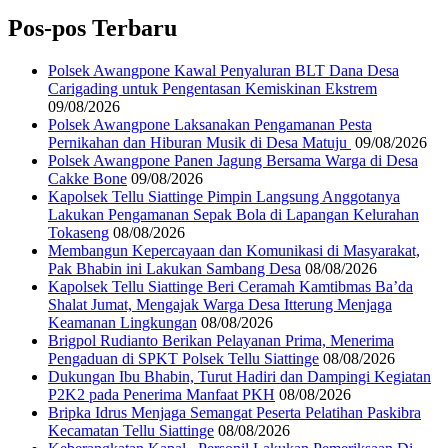
Pos-pos Terbaru
‎Polsek Awangpone Kawal Penyaluran BLT Dana Desa
Carigading untuk Pengentasan Kemiskinan Ekstrem
09/08/2026
‎Polsek Awangpone Laksanakan Pengamanan Pesta
Pernikahan dan Hiburan Musik di Desa Matuju ‎
09/08/2026
Polsek Awangpone Panen Jagung Bersama Warga di Desa
Cakke Bone
09/08/2026
Kapolsek Tellu Siattinge Pimpin Langsung Anggotanya
Lakukan Pengamanan Sepak Bola di Lapangan Kelurahan
Tokaseng
08/08/2026
Membangun Kepercayaan dan Komunikasi di Masyarakat,
Pak Bhabin ini Lakukan Sambang Desa
08/08/2026
Kapolsek Tellu Siattinge Beri Ceramah Kamtibmas Ba’da
Shalat Jumat, Mengajak Warga Desa Itterung Menjaga
Keamanan Lingkungan
08/08/2026
Brigpol Rudianto Berikan Pelayanan Prima, Menerima
Pengaduan di SPKT Polsek Tellu Siattinge
08/08/2026
Dukungan Ibu Bhabin, Turut Hadiri dan Dampingi Kegiatan
P2K2 pada Penerima Manfaat PKH
08/08/2026
Bripka Idrus Menjaga Semangat Peserta Pelatihan Paskibra
Kecamatan Tellu Siattinge
08/08/2026