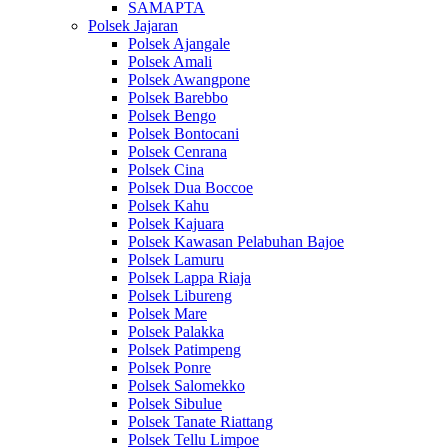
SAMAPTA
Polsek Jajaran
Polsek Ajangale
Polsek Amali
Polsek Awangpone
Polsek Barebbo
Polsek Bengo
Polsek Bontocani
Polsek Cenrana
Polsek Cina
Polsek Dua Boccoe
Polsek Kahu
Polsek Kajuara
Polsek Kawasan Pelabuhan Bajoe
Polsek Lamuru
Polsek Lappa Riaja
Polsek Libureng
Polsek Mare
Polsek Palakka
Polsek Patimpeng
Polsek Ponre
Polsek Salomekko
Polsek Sibulue
Polsek Tanate Riattang
Polsek Tellu Limpoe