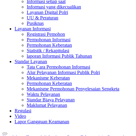
Informasi setiap saat
Informasi yang dikecualikan
Layanan Digital Polri
UU & Peraturan
Pusiknas
Layanan Informasi
Registrasi Pemohon
Permohonan Informasi
Permohonan Keberatan
Statistik / Rekapitulasi
laporan Informasi Publik Tahunan
Standar Layanan
Tata Cara Permohonan Informasi
Alur Pelayanan Informasi Publik Polri
Mekanisme Keberatan
Permohonan Keberatan
Mekanisme Permohonan Penyelesaian Sengketa
Waktu Pelayanan
Standar Biaya Pelayanan
Maklumat Pelayanan
Regulasi
Video
Lapor Gangguan Keamanan