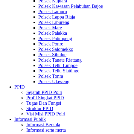
Polsek Kajuara
Polsek Kawasan Pelabuhan Bajoe
Polsek Lamuru
Polsek Lappa Riaja
Polsek Libureng
Polsek Mare
Polsek Palakka
Polsek Patimpeng
Polsek Ponre
Polsek Salomekko
Polsek Sibulue
Polsek Tanate Riattang
Polsek Tellu Limpoe
Polsek Tellu Siattinge
Polsek Tonra
Polsek Ulaweng
PPID
Sejarah PPID Polri
Profil Singkat PPID
Tugas Dan Fungsi
Struktur PPID
Visi Misi PPID Polri
Informasi Publik
Informasi Berkala
Informasi serta merta