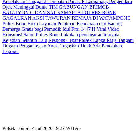
Kecelakaan Tunggal di Jembatan PanasaE Lappariaja, Pengendara
Ojek Meninggal Dunia
TIM GABUNGAN BRIMOB
BATALYON C DAN SAT SAMAPTA POLRES BONE
GAGALKAN AKSI TAWURAN REMAJA DI WATAMPONE
Polres Bone Buka Layanan Penitipan Kendaraan dan Barang
Berharga Gratis bagi Pemudik Idul Fitri 1447 H
Viral Video
Konsumsi Sabu, Polres Bone Lakukan penelusuran ternyata
Kejadian Setahun Lalu
Respons Cepat Polsek Lappa Riaja Tangani
Dugaan Penganiayaan Anak, Tegaskan Tidak Ada Penolakan
Laporan
Polsek Tonra
· 4 Jul 2026
19:22
WITA
·