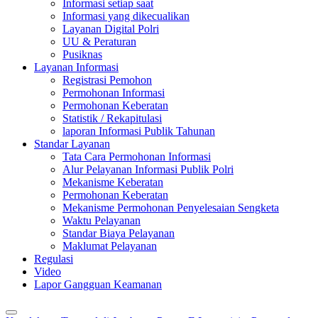
Informasi setiap saat
Informasi yang dikecualikan
Layanan Digital Polri
UU & Peraturan
Pusiknas
Layanan Informasi
Registrasi Pemohon
Permohonan Informasi
Permohonan Keberatan
Statistik / Rekapitulasi
laporan Informasi Publik Tahunan
Standar Layanan
Tata Cara Permohonan Informasi
Alur Pelayanan Informasi Publik Polri
Mekanisme Keberatan
Permohonan Keberatan
Mekanisme Permohonan Penyelesaian Sengketa
Waktu Pelayanan
Standar Biaya Pelayanan
Maklumat Pelayanan
Regulasi
Video
Lapor Gangguan Keamanan