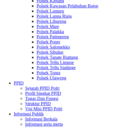
Polsek Kajuara
Polsek Kawasan Pelabuhan Bajoe
Polsek Lamuru
Polsek Lappa Riaja
Polsek Libureng
Polsek Mare
Polsek Palakka
Polsek Patimpeng
Polsek Ponre
Polsek Salomekko
Polsek Sibulue
Polsek Tanate Riattang
Polsek Tellu Limpoe
Polsek Tellu Siattinge
Polsek Tonra
Polsek Ulaweng
PPID
Sejarah PPID Polri
Profil Singkat PPID
Tugas Dan Fungsi
Struktur PPID
Visi Misi PPID Polri
Informasi Publik
Informasi Berkala
Informasi serta merta