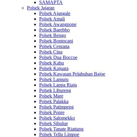
SAMAPTA
Polsek Jajaran
Polsek Ajangale
Polsek Amali
Polsek Awangpone
Polsek Barebbo
Polsek Bengo
Polsek Bontocani
Polsek Cenrana
Polsek Cina
Polsek Dua Boccoe
Polsek Kahu
Polsek Kajuara
Polsek Kawasan Pelabuhan Bajoe
Polsek Lamuru
Polsek Lappa Riaja
Polsek Libureng
Polsek Mare
Polsek Palakka
Polsek Patimpeng
Polsek Ponre
Polsek Salomekko
Polsek Sibulue
Polsek Tanate Riattang
Polsek Tellu Limpoe