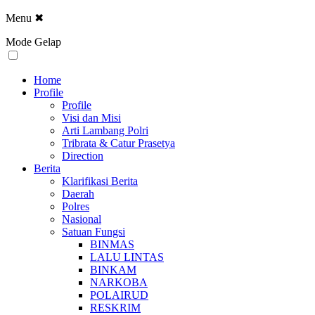
Menu
✖
Mode Gelap
Home
Profile
Profile
Visi dan Misi
Arti Lambang Polri
Tribrata & Catur Prasetya
Direction
Berita
Klarifikasi Berita
Daerah
Polres
Nasional
Satuan Fungsi
BINMAS
LALU LINTAS
BINKAM
NARKOBA
POLAIRUD
RESKRIM