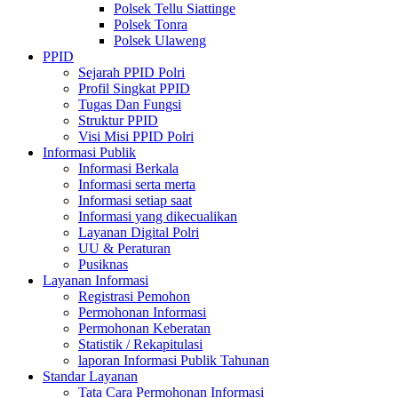
Polsek Tellu Siattinge
Polsek Tonra
Polsek Ulaweng
PPID
Sejarah PPID Polri
Profil Singkat PPID
Tugas Dan Fungsi
Struktur PPID
Visi Misi PPID Polri
Informasi Publik
Informasi Berkala
Informasi serta merta
Informasi setiap saat
Informasi yang dikecualikan
Layanan Digital Polri
UU & Peraturan
Pusiknas
Layanan Informasi
Registrasi Pemohon
Permohonan Informasi
Permohonan Keberatan
Statistik / Rekapitulasi
laporan Informasi Publik Tahunan
Standar Layanan
Tata Cara Permohonan Informasi