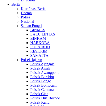
Direction
Berita
Klarifikasi Berita
Daerah
Polres
Nasional
Satuan Fungsi
BINMAS
LALU LINTAS
BINKAM
NARKOBA
POLAIRUD
RESKRIM
SAMAPTA
Polsek Jajaran
Polsek Ajangale
Polsek Amali
Polsek Awangpone
Polsek Barebbo
Polsek Bengo
Polsek Bontocani
Polsek Cenrana
Polsek Cina
Polsek Dua Boccoe
Polsek Kahu