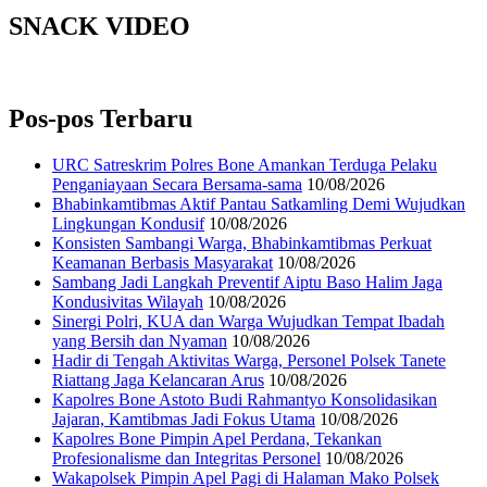
SNACK VIDEO
Pos-pos Terbaru
URC Satreskrim Polres Bone Amankan Terduga Pelaku
Penganiayaan Secara Bersama-sama
10/08/2026
Bhabinkamtibmas Aktif Pantau Satkamling Demi Wujudkan
Lingkungan Kondusif
10/08/2026
Konsisten Sambangi Warga, Bhabinkamtibmas Perkuat
Keamanan Berbasis Masyarakat
10/08/2026
Sambang Jadi Langkah Preventif Aiptu Baso Halim Jaga
Kondusivitas Wilayah
10/08/2026
Sinergi Polri, KUA dan Warga Wujudkan Tempat Ibadah
yang Bersih dan Nyaman
10/08/2026
Hadir di Tengah Aktivitas Warga, Personel Polsek Tanete
Riattang Jaga Kelancaran Arus
10/08/2026
Kapolres Bone Astoto Budi Rahmantyo Konsolidasikan
Jajaran, Kamtibmas Jadi Fokus Utama
10/08/2026
Kapolres Bone Pimpin Apel Perdana, Tekankan
Profesionalisme dan Integritas Personel
10/08/2026
Wakapolsek Pimpin Apel Pagi di Halaman Mako Polsek