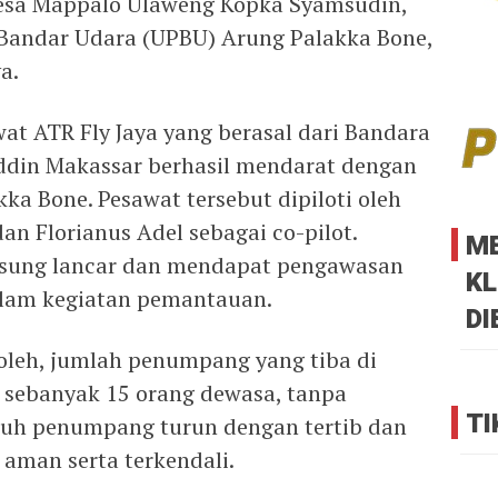
Desa Mappalo Ulaweng Kopka Syamsudin,
 Bandar Udara (UPBU) Arung Palakka Bone,
a.
at ATR Fly Jaya yang berasal dari Bandara
ddin Makassar berhasil mendarat dengan
a Bone. Pesawat tersebut dipiloti oleh
an Florianus Adel sebagai co-pilot.
M
gsung lancar dan mendapat pengawasan
KL
dalam kegiatan pemantauan.
DI
oleh, jumlah penumpang yang tiba di
 sebanyak 15 orang dewasa, tanpa
TI
uh penumpang turun dengan tertib dan
p aman serta terkendali.