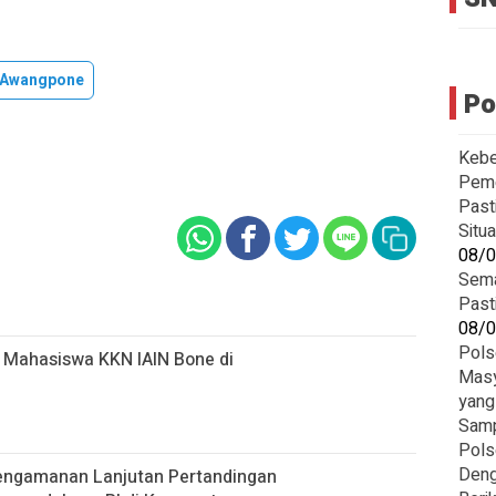
 Awangpone
Po
Kebe
Peme
Past
Situ
08/
Sema
Past
08/
Pols
 Mahasiswa KKN IAIN Bone di
Masy
yang
‎Sam
Pols
Deng
engamanan Lanjutan Pertandingan