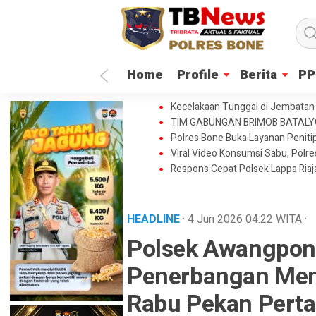
Home
Profile
Berita
PP
Kecelakaan Tunggal di Jembatan 
TIM GABUNGAN BRIMOB BATAL
Polres Bone Buka Layanan Penitip
Viral Video Konsumsi Sabu, Polr
Respons Cepat Polsek Lappa Ria
HEADLINE
· 4 Jun 2026
04:22
WITA
·
Polsek Awangpo
Penerbangan Menu
Rabu Pekan Pert