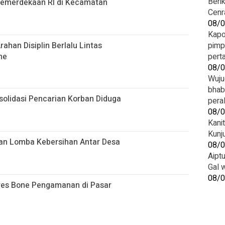
‎Ber
Kemerdekaan RI di Kecamatan
Cenr
08/
Kapo
ahan Disiplin Berlalu Lintas
pimp
ne
pert
08/
Wuju
bhab
solidasi Pencarian Korban Diduga
pera
08/
Kani
Kunj
ian Lomba Kebersihan Antar Desa
08/
Aipt
Gal 
08/
res Bone Pengamanan di Pasar