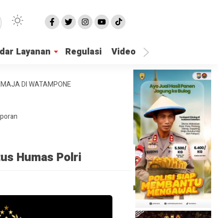
dar Layanan
Regulasi
Video
Lapor Gangguan
REMAJA DI WATAMPONE
aporan
tus Humas Polri