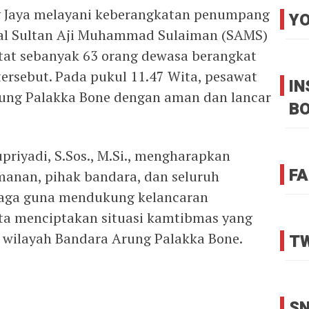
ly Jaya melayani keberangkatan penumpang
YO
al Sultan Aji Muhammad Sulaiman (SAMS)
tat sebanyak 63 orang dewasa berangkat
rsebut. Pada pukul 11.47 Wita, pesawat
I
rung Palakka Bone dengan aman dan lancar
B
riyadi, S.Sos., M.Si., mengharapkan
FA
amanan, pihak bandara, dan seluruh
erjaga guna mendukung kelancaran
ta menciptakan situasi kamtibmas yang
i wilayah Bandara Arung Palakka Bone.
TW
SN