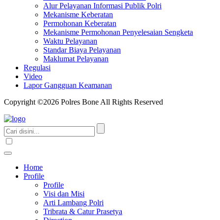
Alur Pelayanan Informasi Publik Polri
Mekanisme Keberatan
Permohonan Keberatan
Mekanisme Permohonan Penyelesaian Sengketa
Waktu Pelayanan
Standar Biaya Pelayanan
Maklumat Pelayanan
Regulasi
Video
Lapor Gangguan Keamanan
Copyright ©2026 Polres Bone All Rights Reserved
Home
Profile
Profile
Visi dan Misi
Arti Lambang Polri
Tribrata & Catur Prasetya