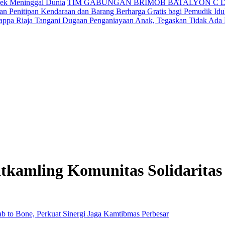
jek Meninggal Dunia
TIM GABUNGAN BRIMOB BATALYON C 
n Penitipan Kendaraan dan Barang Berharga Gratis bagi Pemudik Idul
appa Riaja Tangani Dugaan Penganiayaan Anak, Tegaskan Tidak Ada
amling Komunitas Solidaritas G
Perbesar