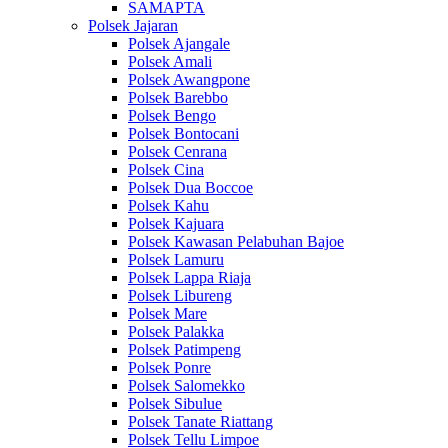
SAMAPTA
Polsek Jajaran
Polsek Ajangale
Polsek Amali
Polsek Awangpone
Polsek Barebbo
Polsek Bengo
Polsek Bontocani
Polsek Cenrana
Polsek Cina
Polsek Dua Boccoe
Polsek Kahu
Polsek Kajuara
Polsek Kawasan Pelabuhan Bajoe
Polsek Lamuru
Polsek Lappa Riaja
Polsek Libureng
Polsek Mare
Polsek Palakka
Polsek Patimpeng
Polsek Ponre
Polsek Salomekko
Polsek Sibulue
Polsek Tanate Riattang
Polsek Tellu Limpoe