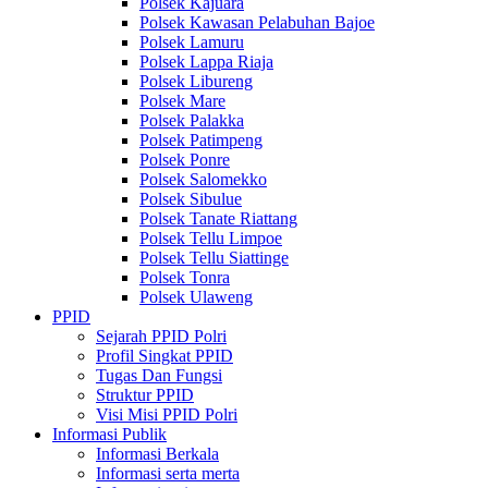
Polsek Kajuara
Polsek Kawasan Pelabuhan Bajoe
Polsek Lamuru
Polsek Lappa Riaja
Polsek Libureng
Polsek Mare
Polsek Palakka
Polsek Patimpeng
Polsek Ponre
Polsek Salomekko
Polsek Sibulue
Polsek Tanate Riattang
Polsek Tellu Limpoe
Polsek Tellu Siattinge
Polsek Tonra
Polsek Ulaweng
PPID
Sejarah PPID Polri
Profil Singkat PPID
Tugas Dan Fungsi
Struktur PPID
Visi Misi PPID Polri
Informasi Publik
Informasi Berkala
Informasi serta merta