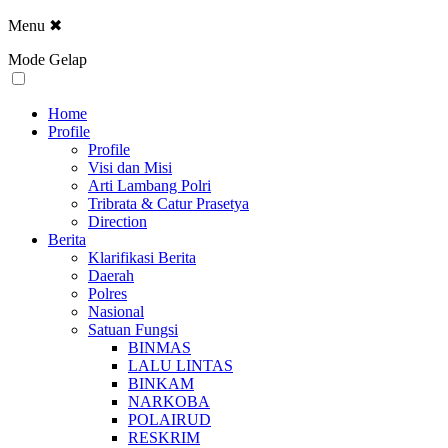
Menu
✖
Mode Gelap
Home
Profile
Profile
Visi dan Misi
Arti Lambang Polri
Tribrata & Catur Prasetya
Direction
Berita
Klarifikasi Berita
Daerah
Polres
Nasional
Satuan Fungsi
BINMAS
LALU LINTAS
BINKAM
NARKOBA
POLAIRUD
RESKRIM