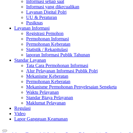
Informasi setiap saat
Informasi yang dikecualikan
Layanan Digital Polri
UU & Peraturan
Pusiknas
Layanan Informasi
Registrasi Pemohon
Permohonan Informasi
Permohonan Keberatan
Statistik / Rekapitulasi
laporan Informasi Publik Tahunan
Standar Layanan
Tata Cara Permohonan Informasi
Alur Pelayanan Informasi Publik Polri
Mekanisme Keberatan
Permohonan Keberatan
Mekanisme Permohonan Penyelesaian Sengketa
Waktu Pelayanan
Standar Biaya Pelayanan
Maklumat Pelayanan
Regulasi
Video
Lapor Gangguan Keamanan