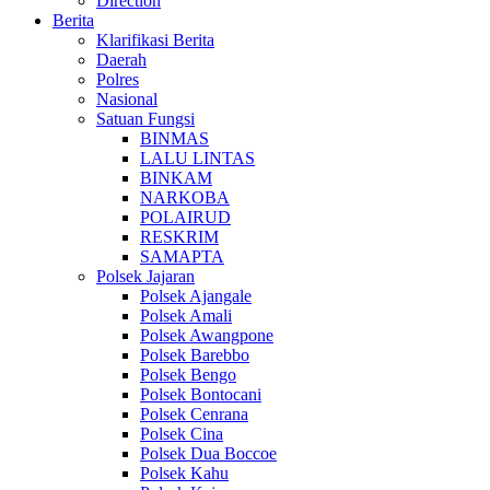
Direction
Berita
Klarifikasi Berita
Daerah
Polres
Nasional
Satuan Fungsi
BINMAS
LALU LINTAS
BINKAM
NARKOBA
POLAIRUD
RESKRIM
SAMAPTA
Polsek Jajaran
Polsek Ajangale
Polsek Amali
Polsek Awangpone
Polsek Barebbo
Polsek Bengo
Polsek Bontocani
Polsek Cenrana
Polsek Cina
Polsek Dua Boccoe
Polsek Kahu