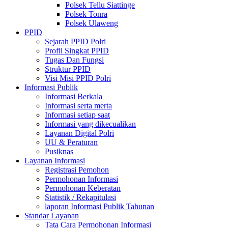
Polsek Tellu Siattinge
Polsek Tonra
Polsek Ulaweng
PPID
Sejarah PPID Polri
Profil Singkat PPID
Tugas Dan Fungsi
Struktur PPID
Visi Misi PPID Polri
Informasi Publik
Informasi Berkala
Informasi serta merta
Informasi setiap saat
Informasi yang dikecualikan
Layanan Digital Polri
UU & Peraturan
Pusiknas
Layanan Informasi
Registrasi Pemohon
Permohonan Informasi
Permohonan Keberatan
Statistik / Rekapitulasi
laporan Informasi Publik Tahunan
Standar Layanan
Tata Cara Permohonan Informasi