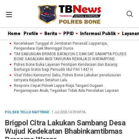
Home
Profile
Berita
PPID
Informasi Publik
Layanan
Kecelakaan Tunggal di Jembatan PanasaE Lappariaja,
Pengendara Ojek Meninggal Dunia
TIM GABUNGAN BRIMOB BATALYON C DAN SAT SAMAPTA POLRES
BONE GAGALKAN AKSI TAWURAN REMAJA DI WATAMPONE
Polres Bone Buka Layanan Penitipan Kendaraan dan Barang
Berharga Gratis bagi Pemudik Idul Fitri 1447 H
Viral Video Konsumsi Sabu, Polres Bone Lakukan penelusuran
ternyata Kejadian Setahun Lalu
Respons Cepat Polsek Lappa Riaja Tangani Dugaan
Penganiayaan Anak, Tegaskan Tidak Ada Penolakan Laporan
POLSEK TELLU SIATTINGE
· 1 Jul 2026
14:09
WITA
·
Brigpol Citra Lakukan Sambang Desa
Wujud Kedekatan Bhabinkamtibmas