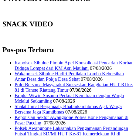
SNACK VIDEO
Pos-pos Terbaru
Kapolsek Sibulue Pimpin Apel Konsolidasi Pencarian Korban
Diduga Lompat dari KM Asri Maulani
07/08/2026
Wakapolsek Sibulue Hadiri Penilaian Lomba Kebersihan
Antar Desa dan Pokja Desa Sehat
07/08/2026
Polri Bersama Masyarakat Sukseskan Rangkaian HUT RI ke-
81 di Tanete Riattang Timur
07/08/2026
Bripka Wiwin Susanto Perkuat Kemitraan dengan Warga
Melalui Satkamling
07/08/2026
Shalat Jumat Berjamaah, Bhabinkamtibmas Ajak Warga
Bersama Jaga Kamtibmas
07/08/2026
Kepolisian Sektor Awangpone Polres Bone Pengamanan di
Pasar Paccing ‎
07/08/2026
Polsek Awangpone Laksanakan Pengamanan Pertandingan
Futsal Tingkat SD/MI HUT Ke-81 Kemerdekaan RI di