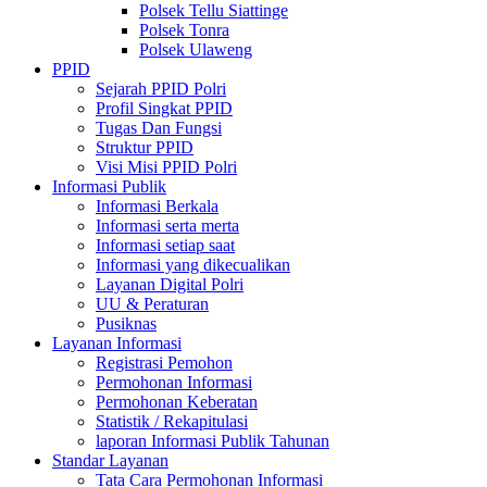
Polsek Tellu Siattinge
Polsek Tonra
Polsek Ulaweng
PPID
Sejarah PPID Polri
Profil Singkat PPID
Tugas Dan Fungsi
Struktur PPID
Visi Misi PPID Polri
Informasi Publik
Informasi Berkala
Informasi serta merta
Informasi setiap saat
Informasi yang dikecualikan
Layanan Digital Polri
UU & Peraturan
Pusiknas
Layanan Informasi
Registrasi Pemohon
Permohonan Informasi
Permohonan Keberatan
Statistik / Rekapitulasi
laporan Informasi Publik Tahunan
Standar Layanan
Tata Cara Permohonan Informasi