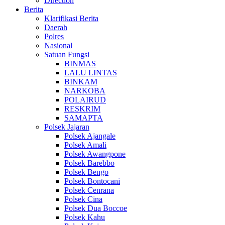
Direction
Berita
Klarifikasi Berita
Daerah
Polres
Nasional
Satuan Fungsi
BINMAS
LALU LINTAS
BINKAM
NARKOBA
POLAIRUD
RESKRIM
SAMAPTA
Polsek Jajaran
Polsek Ajangale
Polsek Amali
Polsek Awangpone
Polsek Barebbo
Polsek Bengo
Polsek Bontocani
Polsek Cenrana
Polsek Cina
Polsek Dua Boccoe
Polsek Kahu