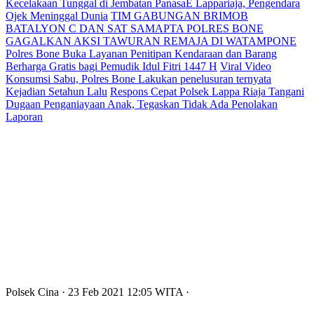
Kecelakaan Tunggal di Jembatan PanasaE Lappariaja, Pengendara
Ojek Meninggal Dunia
TIM GABUNGAN BRIMOB
BATALYON C DAN SAT SAMAPTA POLRES BONE
GAGALKAN AKSI TAWURAN REMAJA DI WATAMPONE
Polres Bone Buka Layanan Penitipan Kendaraan dan Barang
Berharga Gratis bagi Pemudik Idul Fitri 1447 H
Viral Video
Konsumsi Sabu, Polres Bone Lakukan penelusuran ternyata
Kejadian Setahun Lalu
Respons Cepat Polsek Lappa Riaja Tangani
Dugaan Penganiayaan Anak, Tegaskan Tidak Ada Penolakan
Laporan
Polsek Cina
· 23 Feb 2021
12:05
WITA
·