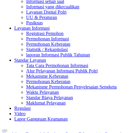
Informasi setiap saat
Informasi yang dikecualikan
Layanan Digital Polri
UU & Peraturan
Pusiknas
Layanan Informasi
Registrasi Pemohon
Permohonan Informasi
Permohonan Keberatan
Statistik / Rekapitulasi
laporan Informasi Publik Tahunan
Standar Layanan
Tata Cara Permohonan Informasi
Alur Pelayanan Informasi Publik Polri
Mekanisme Keberatan
Permohonan Keberatan
Mekanisme Permohonan Penyelesaian Sengketa
Waktu Pelayanan
Standar Biaya Pelayanan
Maklumat Pelayanan
Regulasi
Video
Lapor Gangguan Keamanan