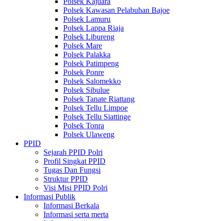
Polsek Kajuara
Polsek Kawasan Pelabuhan Bajoe
Polsek Lamuru
Polsek Lappa Riaja
Polsek Libureng
Polsek Mare
Polsek Palakka
Polsek Patimpeng
Polsek Ponre
Polsek Salomekko
Polsek Sibulue
Polsek Tanate Riattang
Polsek Tellu Limpoe
Polsek Tellu Siattinge
Polsek Tonra
Polsek Ulaweng
PPID
Sejarah PPID Polri
Profil Singkat PPID
Tugas Dan Fungsi
Struktur PPID
Visi Misi PPID Polri
Informasi Publik
Informasi Berkala
Informasi serta merta