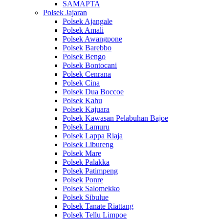
SAMAPTA
Polsek Jajaran
Polsek Ajangale
Polsek Amali
Polsek Awangpone
Polsek Barebbo
Polsek Bengo
Polsek Bontocani
Polsek Cenrana
Polsek Cina
Polsek Dua Boccoe
Polsek Kahu
Polsek Kajuara
Polsek Kawasan Pelabuhan Bajoe
Polsek Lamuru
Polsek Lappa Riaja
Polsek Libureng
Polsek Mare
Polsek Palakka
Polsek Patimpeng
Polsek Ponre
Polsek Salomekko
Polsek Sibulue
Polsek Tanate Riattang
Polsek Tellu Limpoe