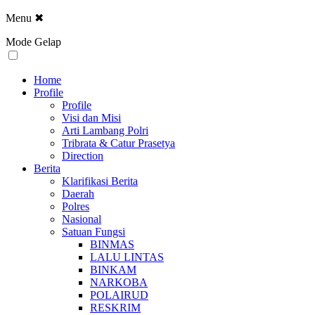
Menu
✖
Mode Gelap
Home
Profile
Profile
Visi dan Misi
Arti Lambang Polri
Tribrata & Catur Prasetya
Direction
Berita
Klarifikasi Berita
Daerah
Polres
Nasional
Satuan Fungsi
BINMAS
LALU LINTAS
BINKAM
NARKOBA
POLAIRUD
RESKRIM