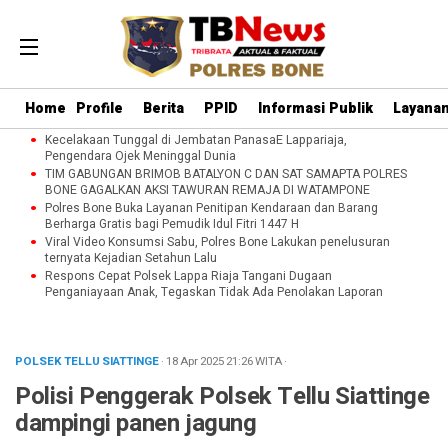
Home
Profile
Berita
PPID
Informasi Publik
Layanan
Kecelakaan Tunggal di Jembatan PanasaE Lappariaja,
Pengendara Ojek Meninggal Dunia
TIM GABUNGAN BRIMOB BATALYON C DAN SAT SAMAPTA POLRES
BONE GAGALKAN AKSI TAWURAN REMAJA DI WATAMPONE
Polres Bone Buka Layanan Penitipan Kendaraan dan Barang
Berharga Gratis bagi Pemudik Idul Fitri 1447 H
Viral Video Konsumsi Sabu, Polres Bone Lakukan penelusuran
ternyata Kejadian Setahun Lalu
Respons Cepat Polsek Lappa Riaja Tangani Dugaan
Penganiayaan Anak, Tegaskan Tidak Ada Penolakan Laporan
POLSEK TELLU SIATTINGE
· 18 Apr 2025
21:26
WITA
·
Polisi Penggerak Polsek Tellu Siattinge
dampingi panen jagung