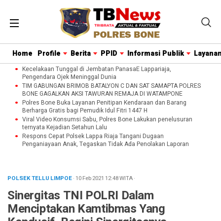
Home
Profile
Berita
PPID
Informasi Publik
Layanan
Kecelakaan Tunggal di Jembatan PanasaE Lappariaja,
Pengendara Ojek Meninggal Dunia
TIM GABUNGAN BRIMOB BATALYON C DAN SAT SAMAPTA POLRES
BONE GAGALKAN AKSI TAWURAN REMAJA DI WATAMPONE
Polres Bone Buka Layanan Penitipan Kendaraan dan Barang
Berharga Gratis bagi Pemudik Idul Fitri 1447 H
Viral Video Konsumsi Sabu, Polres Bone Lakukan penelusuran
ternyata Kejadian Setahun Lalu
Respons Cepat Polsek Lappa Riaja Tangani Dugaan
Penganiayaan Anak, Tegaskan Tidak Ada Penolakan Laporan
POLSEK TELLU LIMPOE
· 10 Feb 2021
12:48
WITA
·
Sinergitas TNI POLRI Dalam
Menciptakan Kamtibmas Yang