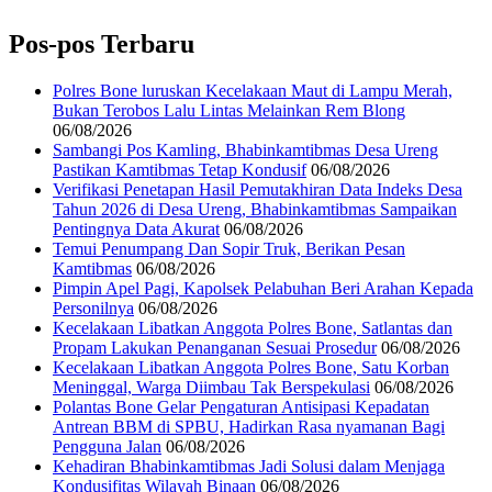
Pos-pos Terbaru
Polres Bone luruskan Kecelakaan Maut di Lampu Merah,
Bukan Terobos Lalu Lintas Melainkan Rem Blong
06/08/2026
Sambangi Pos Kamling, Bhabinkamtibmas Desa Ureng
Pastikan Kamtibmas Tetap Kondusif
06/08/2026
Verifikasi Penetapan Hasil Pemutakhiran Data Indeks Desa
Tahun 2026 di Desa Ureng, Bhabinkamtibmas Sampaikan
Pentingnya Data Akurat
06/08/2026
Temui Penumpang Dan Sopir Truk, Berikan Pesan
Kamtibmas
06/08/2026
Pimpin Apel Pagi, Kapolsek Pelabuhan Beri Arahan Kepada
Personilnya
06/08/2026
Kecelakaan Libatkan Anggota Polres Bone, Satlantas dan
Propam Lakukan Penanganan Sesuai Prosedur
06/08/2026
Kecelakaan Libatkan Anggota Polres Bone, Satu Korban
Meninggal, Warga Diimbau Tak Berspekulasi
06/08/2026
Polantas Bone Gelar Pengaturan Antisipasi Kepadatan
Antrean BBM di SPBU, Hadirkan Rasa nyamanan Bagi
Pengguna Jalan
06/08/2026
Kehadiran Bhabinkamtibmas Jadi Solusi dalam Menjaga
Kondusifitas Wilayah Binaan
06/08/2026