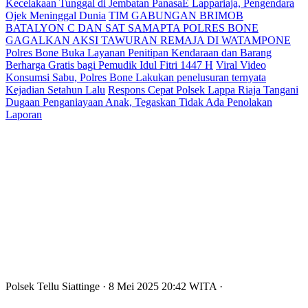
Kecelakaan Tunggal di Jembatan PanasaE Lappariaja, Pengendara
Ojek Meninggal Dunia
TIM GABUNGAN BRIMOB
BATALYON C DAN SAT SAMAPTA POLRES BONE
GAGALKAN AKSI TAWURAN REMAJA DI WATAMPONE
Polres Bone Buka Layanan Penitipan Kendaraan dan Barang
Berharga Gratis bagi Pemudik Idul Fitri 1447 H
Viral Video
Konsumsi Sabu, Polres Bone Lakukan penelusuran ternyata
Kejadian Setahun Lalu
Respons Cepat Polsek Lappa Riaja Tangani
Dugaan Penganiayaan Anak, Tegaskan Tidak Ada Penolakan
Laporan
Polsek Tellu Siattinge
· 8 Mei 2025
20:42
WITA
·