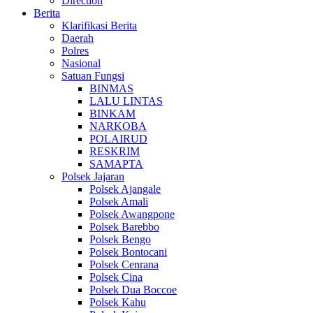
Direction
Berita
Klarifikasi Berita
Daerah
Polres
Nasional
Satuan Fungsi
BINMAS
LALU LINTAS
BINKAM
NARKOBA
POLAIRUD
RESKRIM
SAMAPTA
Polsek Jajaran
Polsek Ajangale
Polsek Amali
Polsek Awangpone
Polsek Barebbo
Polsek Bengo
Polsek Bontocani
Polsek Cenrana
Polsek Cina
Polsek Dua Boccoe
Polsek Kahu