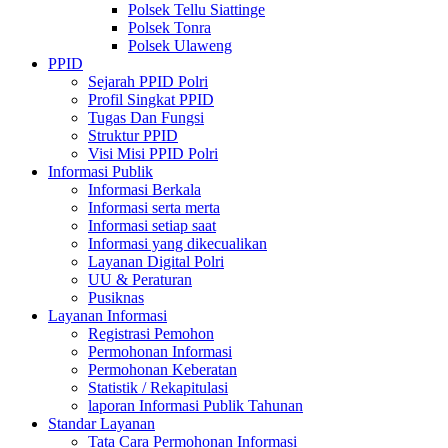
Polsek Tellu Siattinge
Polsek Tonra
Polsek Ulaweng
PPID
Sejarah PPID Polri
Profil Singkat PPID
Tugas Dan Fungsi
Struktur PPID
Visi Misi PPID Polri
Informasi Publik
Informasi Berkala
Informasi serta merta
Informasi setiap saat
Informasi yang dikecualikan
Layanan Digital Polri
UU & Peraturan
Pusiknas
Layanan Informasi
Registrasi Pemohon
Permohonan Informasi
Permohonan Keberatan
Statistik / Rekapitulasi
laporan Informasi Publik Tahunan
Standar Layanan
Tata Cara Permohonan Informasi