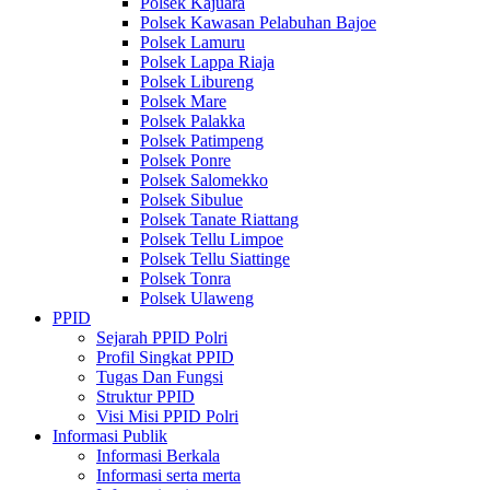
Polsek Kajuara
Polsek Kawasan Pelabuhan Bajoe
Polsek Lamuru
Polsek Lappa Riaja
Polsek Libureng
Polsek Mare
Polsek Palakka
Polsek Patimpeng
Polsek Ponre
Polsek Salomekko
Polsek Sibulue
Polsek Tanate Riattang
Polsek Tellu Limpoe
Polsek Tellu Siattinge
Polsek Tonra
Polsek Ulaweng
PPID
Sejarah PPID Polri
Profil Singkat PPID
Tugas Dan Fungsi
Struktur PPID
Visi Misi PPID Polri
Informasi Publik
Informasi Berkala
Informasi serta merta