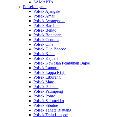
SAMAPTA
Polsek Jajaran
Polsek Ajangale
Polsek Amali
Polsek Awangpone
Polsek Barebbo
Polsek Bengo
Polsek Bontocani
Polsek Cenrana
Polsek Cina
Polsek Dua Boccoe
Polsek Kahu
Polsek Kajuara
Polsek Kawasan Pelabuhan Bajoe
Polsek Lamuru
Polsek Lappa Riaja
Polsek Libureng
Polsek Mare
Polsek Palakka
Polsek Patimpeng
Polsek Ponre
Polsek Salomekko
Polsek Sibulue
Polsek Tanate Riattang
Polsek Tellu Limpoe