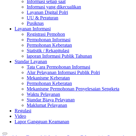
Informasi setiap saat
Informasi yang dikecualikan
Layanan Digital Polri
UU & Peraturan
Pusiknas
Layanan Informasi
Registrasi Pemohon
Permohonan Informasi
Permohonan Keberatan
Statistik / Rekapitulasi
laporan Informasi Publik Tahunan
Standar Layanan
Tata Cara Permohonan Informasi
Alur Pelayanan Informasi Publik Polri
Mekanisme Keberatan
Permohonan Keberatan
Mekanisme Permohonan Penyelesaian Sengketa
Waktu Pelayanan
Standar Biaya Pelayanan
Maklumat Pelayanan
Regulasi
Video
Lapor Gangguan Keamanan