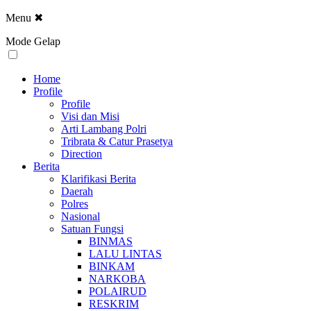
Menu
✖
Mode Gelap
Home
Profile
Profile
Visi dan Misi
Arti Lambang Polri
Tribrata & Catur Prasetya
Direction
Berita
Klarifikasi Berita
Daerah
Polres
Nasional
Satuan Fungsi
BINMAS
LALU LINTAS
BINKAM
NARKOBA
POLAIRUD
RESKRIM