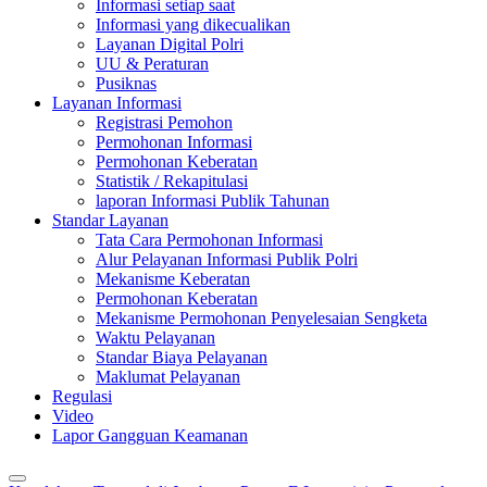
Informasi setiap saat
Informasi yang dikecualikan
Layanan Digital Polri
UU & Peraturan
Pusiknas
Layanan Informasi
Registrasi Pemohon
Permohonan Informasi
Permohonan Keberatan
Statistik / Rekapitulasi
laporan Informasi Publik Tahunan
Standar Layanan
Tata Cara Permohonan Informasi
Alur Pelayanan Informasi Publik Polri
Mekanisme Keberatan
Permohonan Keberatan
Mekanisme Permohonan Penyelesaian Sengketa
Waktu Pelayanan
Standar Biaya Pelayanan
Maklumat Pelayanan
Regulasi
Video
Lapor Gangguan Keamanan