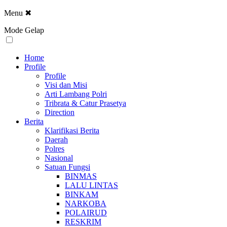
Menu
✖
Mode Gelap
Home
Profile
Profile
Visi dan Misi
Arti Lambang Polri
Tribrata & Catur Prasetya
Direction
Berita
Klarifikasi Berita
Daerah
Polres
Nasional
Satuan Fungsi
BINMAS
LALU LINTAS
BINKAM
NARKOBA
POLAIRUD
RESKRIM