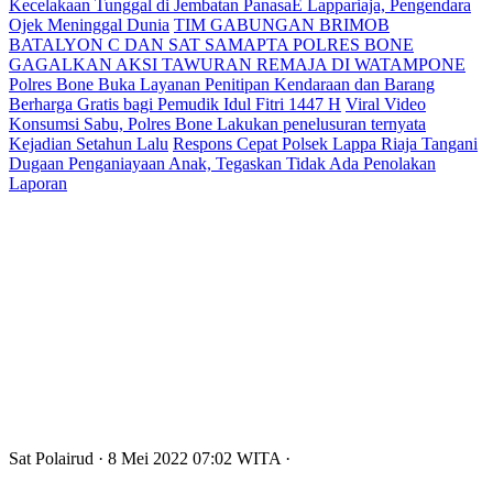
Kecelakaan Tunggal di Jembatan PanasaE Lappariaja, Pengendara
Ojek Meninggal Dunia
TIM GABUNGAN BRIMOB
BATALYON C DAN SAT SAMAPTA POLRES BONE
GAGALKAN AKSI TAWURAN REMAJA DI WATAMPONE
Polres Bone Buka Layanan Penitipan Kendaraan dan Barang
Berharga Gratis bagi Pemudik Idul Fitri 1447 H
Viral Video
Konsumsi Sabu, Polres Bone Lakukan penelusuran ternyata
Kejadian Setahun Lalu
Respons Cepat Polsek Lappa Riaja Tangani
Dugaan Penganiayaan Anak, Tegaskan Tidak Ada Penolakan
Laporan
Sat Polairud
· 8 Mei 2022
07:02
WITA
·