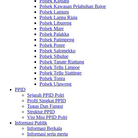
Polsek Kajuara
Polsek Kawasan Pelabuhan Bajoe
Polsek Lamuru
Polsek Lappa Riaja
Polsek Libureng
Polsek Mare
Polsek Palakka
Polsek Patimpeng
Polsek Ponre
Polsek Salomekko
Polsek Sibulue
Polsek Tanate Riattang
Polsek Tellu Limpoe
Polsek Tellu Siattinge
Polsek Tonra
Polsek Ulaweng
PPID
Sejarah PPID Polri
Profil Singkat PPID
Tugas Dan Fungsi
Struktur PPID
Visi Misi PPID Polri
Informasi Publik
Informasi Berkala
Informasi serta merta