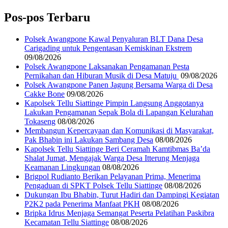
Pos-pos Terbaru
‎Polsek Awangpone Kawal Penyaluran BLT Dana Desa
Carigading untuk Pengentasan Kemiskinan Ekstrem
09/08/2026
‎Polsek Awangpone Laksanakan Pengamanan Pesta
Pernikahan dan Hiburan Musik di Desa Matuju ‎
09/08/2026
Polsek Awangpone Panen Jagung Bersama Warga di Desa
Cakke Bone
09/08/2026
Kapolsek Tellu Siattinge Pimpin Langsung Anggotanya
Lakukan Pengamanan Sepak Bola di Lapangan Kelurahan
Tokaseng
08/08/2026
Membangun Kepercayaan dan Komunikasi di Masyarakat,
Pak Bhabin ini Lakukan Sambang Desa
08/08/2026
Kapolsek Tellu Siattinge Beri Ceramah Kamtibmas Ba’da
Shalat Jumat, Mengajak Warga Desa Itterung Menjaga
Keamanan Lingkungan
08/08/2026
Brigpol Rudianto Berikan Pelayanan Prima, Menerima
Pengaduan di SPKT Polsek Tellu Siattinge
08/08/2026
Dukungan Ibu Bhabin, Turut Hadiri dan Dampingi Kegiatan
P2K2 pada Penerima Manfaat PKH
08/08/2026
Bripka Idrus Menjaga Semangat Peserta Pelatihan Paskibra
Kecamatan Tellu Siattinge
08/08/2026