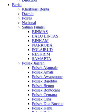
Direction
Berita
Klarifikasi Berita
Daerah
Polres
Nasional
Satuan Fungsi
BINMAS
LALU LINTAS
BINKAM
NARKOBA
POLAIRUD
RESKRIM
SAMAPTA
Polsek Jajaran
Polsek Ajangale
Polsek Amali
Polsek Awangpone
Polsek Barebbo
Polsek Bengo
Polsek Bontocani
Polsek Cenrana
Polsek Cina
Polsek Dua Boccoe
Polsek Kahu