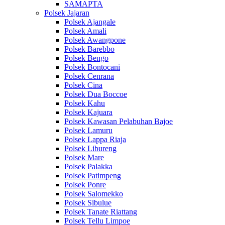
SAMAPTA
Polsek Jajaran
Polsek Ajangale
Polsek Amali
Polsek Awangpone
Polsek Barebbo
Polsek Bengo
Polsek Bontocani
Polsek Cenrana
Polsek Cina
Polsek Dua Boccoe
Polsek Kahu
Polsek Kajuara
Polsek Kawasan Pelabuhan Bajoe
Polsek Lamuru
Polsek Lappa Riaja
Polsek Libureng
Polsek Mare
Polsek Palakka
Polsek Patimpeng
Polsek Ponre
Polsek Salomekko
Polsek Sibulue
Polsek Tanate Riattang
Polsek Tellu Limpoe