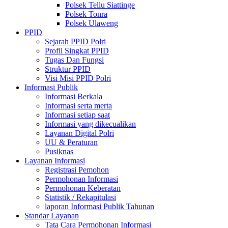
Polsek Tellu Siattinge
Polsek Tonra
Polsek Ulaweng
PPID
Sejarah PPID Polri
Profil Singkat PPID
Tugas Dan Fungsi
Struktur PPID
Visi Misi PPID Polri
Informasi Publik
Informasi Berkala
Informasi serta merta
Informasi setiap saat
Informasi yang dikecualikan
Layanan Digital Polri
UU & Peraturan
Pusiknas
Layanan Informasi
Registrasi Pemohon
Permohonan Informasi
Permohonan Keberatan
Statistik / Rekapitulasi
laporan Informasi Publik Tahunan
Standar Layanan
Tata Cara Permohonan Informasi