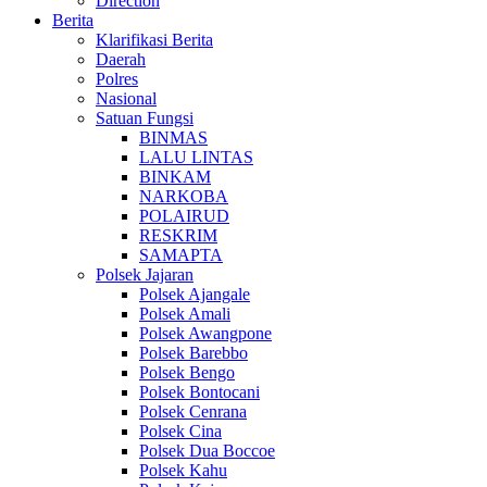
Direction
Berita
Klarifikasi Berita
Daerah
Polres
Nasional
Satuan Fungsi
BINMAS
LALU LINTAS
BINKAM
NARKOBA
POLAIRUD
RESKRIM
SAMAPTA
Polsek Jajaran
Polsek Ajangale
Polsek Amali
Polsek Awangpone
Polsek Barebbo
Polsek Bengo
Polsek Bontocani
Polsek Cenrana
Polsek Cina
Polsek Dua Boccoe
Polsek Kahu