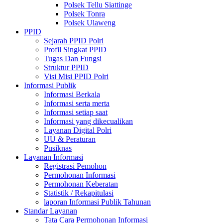
Polsek Tellu Siattinge
Polsek Tonra
Polsek Ulaweng
PPID
Sejarah PPID Polri
Profil Singkat PPID
Tugas Dan Fungsi
Struktur PPID
Visi Misi PPID Polri
Informasi Publik
Informasi Berkala
Informasi serta merta
Informasi setiap saat
Informasi yang dikecualikan
Layanan Digital Polri
UU & Peraturan
Pusiknas
Layanan Informasi
Registrasi Pemohon
Permohonan Informasi
Permohonan Keberatan
Statistik / Rekapitulasi
laporan Informasi Publik Tahunan
Standar Layanan
Tata Cara Permohonan Informasi