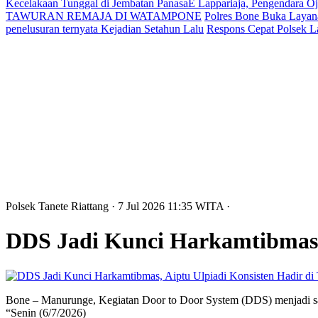
Kecelakaan Tunggal di Jembatan PanasaE Lappariaja, Pengendara O
TAWURAN REMAJA DI WATAMPONE
Polres Bone Buka Layana
penelusuran ternyata Kejadian Setahun Lalu
Respons Cepat Polsek L
Polsek Tanete Riattang
· 7 Jul 2026
11:35
WITA
·
DDS Jadi Kunci Harkamtibmas, 
Bone – Manurunge, Kegiatan Door to Door System (DDS) menjadi sal
“Senin (6/7/2026)