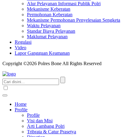
Alur Pelayanan Informasi Publik Polri
Mekanisme Keberatan
Permohonan Keberatan
Mekanisme Permohonan Penyelesaian Sengketa
Waktu Pelayanan
Standar Biaya Pelayanan
Maklumat Pelayanan
Regulasi
Video
Lapor Gangguan Keamanan
Copyright ©2026 Polres Bone All Rights Reserved
Home
Profile
Profile
Visi dan Misi
Arti Lambang Polri
Tribrata & Catur Prasetya