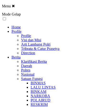
Menu
✖
Mode Gelap
Home
Profile
Profile
Visi dan Misi
Arti Lambang Polri
Tribrata & Catur Prasetya
Direction
Berita
Klarifikasi Berita
Daerah
Polres
Nasional
Satuan Fungsi
BINMAS
LALU LINTAS
BINKAM
NARKOBA
POLAIRUD
RESKRIM