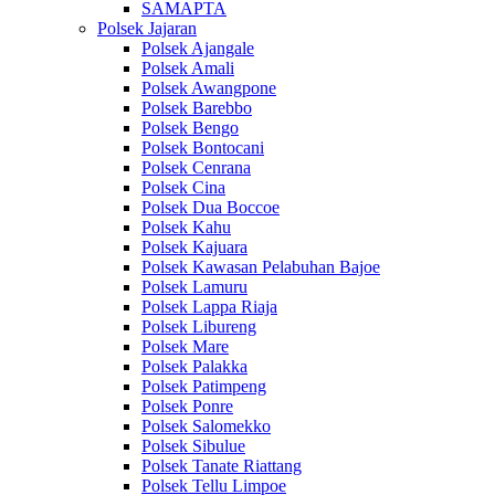
SAMAPTA
Polsek Jajaran
Polsek Ajangale
Polsek Amali
Polsek Awangpone
Polsek Barebbo
Polsek Bengo
Polsek Bontocani
Polsek Cenrana
Polsek Cina
Polsek Dua Boccoe
Polsek Kahu
Polsek Kajuara
Polsek Kawasan Pelabuhan Bajoe
Polsek Lamuru
Polsek Lappa Riaja
Polsek Libureng
Polsek Mare
Polsek Palakka
Polsek Patimpeng
Polsek Ponre
Polsek Salomekko
Polsek Sibulue
Polsek Tanate Riattang
Polsek Tellu Limpoe