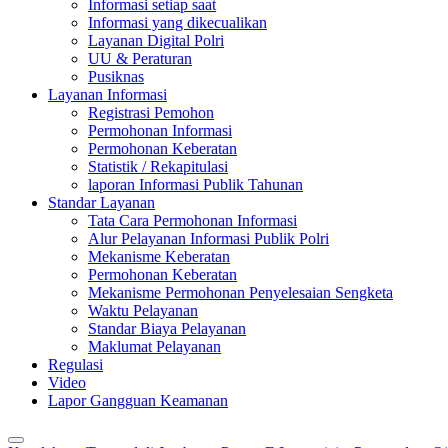
Informasi setiap saat
Informasi yang dikecualikan
Layanan Digital Polri
UU & Peraturan
Pusiknas
Layanan Informasi
Registrasi Pemohon
Permohonan Informasi
Permohonan Keberatan
Statistik / Rekapitulasi
laporan Informasi Publik Tahunan
Standar Layanan
Tata Cara Permohonan Informasi
Alur Pelayanan Informasi Publik Polri
Mekanisme Keberatan
Permohonan Keberatan
Mekanisme Permohonan Penyelesaian Sengketa
Waktu Pelayanan
Standar Biaya Pelayanan
Maklumat Pelayanan
Regulasi
Video
Lapor Gangguan Keamanan