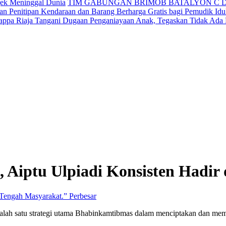
jek Meninggal Dunia
TIM GABUNGAN BRIMOB BATALYON C 
n Penitipan Kendaraan dan Barang Berharga Gratis bagi Pemudik Idul
appa Riaja Tangani Dugaan Penganiayaan Anak, Tegaskan Tidak Ada
Aiptu Ulpiadi Konsisten Hadir 
Perbesar
ah satu strategi utama Bhabinkamtibmas dalam menciptakan dan meme