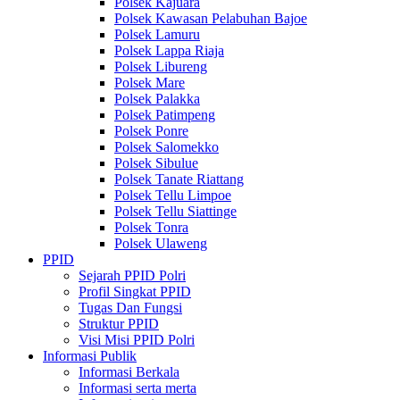
Polsek Kajuara
Polsek Kawasan Pelabuhan Bajoe
Polsek Lamuru
Polsek Lappa Riaja
Polsek Libureng
Polsek Mare
Polsek Palakka
Polsek Patimpeng
Polsek Ponre
Polsek Salomekko
Polsek Sibulue
Polsek Tanate Riattang
Polsek Tellu Limpoe
Polsek Tellu Siattinge
Polsek Tonra
Polsek Ulaweng
PPID
Sejarah PPID Polri
Profil Singkat PPID
Tugas Dan Fungsi
Struktur PPID
Visi Misi PPID Polri
Informasi Publik
Informasi Berkala
Informasi serta merta