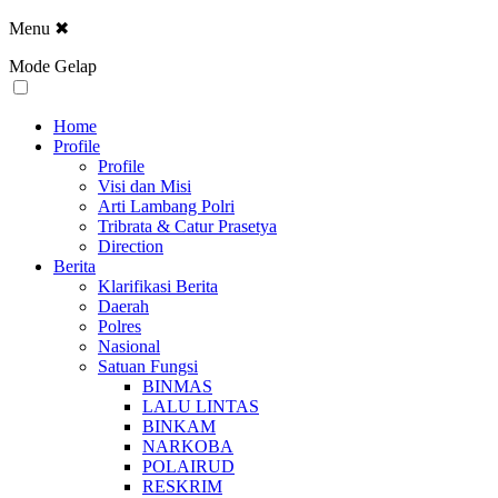
Menu
✖
Mode Gelap
Home
Profile
Profile
Visi dan Misi
Arti Lambang Polri
Tribrata & Catur Prasetya
Direction
Berita
Klarifikasi Berita
Daerah
Polres
Nasional
Satuan Fungsi
BINMAS
LALU LINTAS
BINKAM
NARKOBA
POLAIRUD
RESKRIM