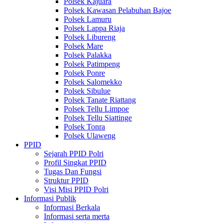
Polsek Kajuara
Polsek Kawasan Pelabuhan Bajoe
Polsek Lamuru
Polsek Lappa Riaja
Polsek Libureng
Polsek Mare
Polsek Palakka
Polsek Patimpeng
Polsek Ponre
Polsek Salomekko
Polsek Sibulue
Polsek Tanate Riattang
Polsek Tellu Limpoe
Polsek Tellu Siattinge
Polsek Tonra
Polsek Ulaweng
PPID
Sejarah PPID Polri
Profil Singkat PPID
Tugas Dan Fungsi
Struktur PPID
Visi Misi PPID Polri
Informasi Publik
Informasi Berkala
Informasi serta merta