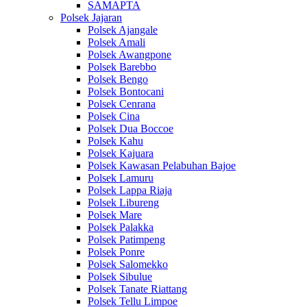
SAMAPTA
Polsek Jajaran
Polsek Ajangale
Polsek Amali
Polsek Awangpone
Polsek Barebbo
Polsek Bengo
Polsek Bontocani
Polsek Cenrana
Polsek Cina
Polsek Dua Boccoe
Polsek Kahu
Polsek Kajuara
Polsek Kawasan Pelabuhan Bajoe
Polsek Lamuru
Polsek Lappa Riaja
Polsek Libureng
Polsek Mare
Polsek Palakka
Polsek Patimpeng
Polsek Ponre
Polsek Salomekko
Polsek Sibulue
Polsek Tanate Riattang
Polsek Tellu Limpoe