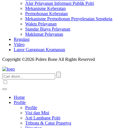
Alur Pelayanan Informasi Publik Polri
Mekanisme Keberatan
Permohonan Keberatan
Mekanisme Permohonan Penyelesaian Sengketa
Waktu Pelayanan
Standar Biaya Pelayanan
Maklumat Pelayanan
Regulasi
Video
Lapor Gangguan Keamanan
Copyright ©2026 Polres Bone All Rights Reserved
Home
Profile
Profile
Visi dan Misi
Arti Lambang Polri
Tribrata & Catur Prasetya