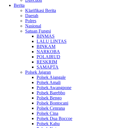
Direction
Berita
Klarifikasi Berita
Daerah
Polres
Nasional
Satuan Fungsi
BINMAS
LALU LINTAS
BINKAM
NARKOBA
POLAIRUD
RESKRIM
SAMAPTA
Polsek Jajaran
Polsek Ajangale
Polsek Amali
Polsek Awangpone
Polsek Barebbo
Polsek Bengo
Polsek Bontocani
Polsek Cenrana
Polsek Cina
Polsek Dua Boccoe
Polsek Kahu