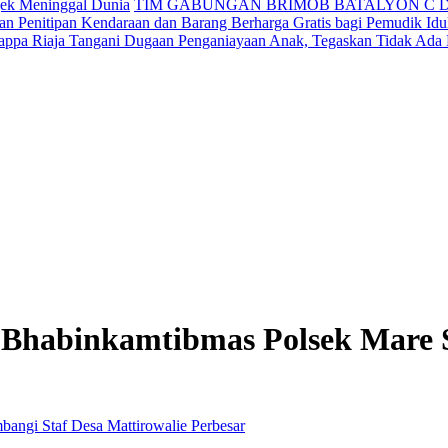
jek Meninggal Dunia
TIM GABUNGAN BRIMOB BATALYON C 
n Penitipan Kendaraan dan Barang Berharga Gratis bagi Pemudik Idul
appa Riaja Tangani Dugaan Penganiayaan Anak, Tegaskan Tidak Ada
, Bhabinkamtibmas Polsek Mare 
Perbesar