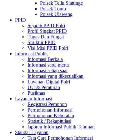
Polsek Tellu Siattinge
Polsek Tonra
Polsek Ulaweng
PPID
Sejarah PPID Polri
Profil Singkat PPID
Tugas Dan Fungsi
Struktur PPID
Visi Misi PPID Polri
Informasi Publik
Informasi Berkala
Informasi serta merta
Informasi setiap saat
Informasi yang dikecualikan
Layanan Digital Polri
UU & Peraturan
Pusiknas
Layanan Informasi
Registrasi Pemohon
Permohonan Informasi
Permohonan Keberatan
Statistik / Rekapitulasi
laporan Informasi Publik Tahunan
Standar Layanan
Tata Cara Permohonan Informasi