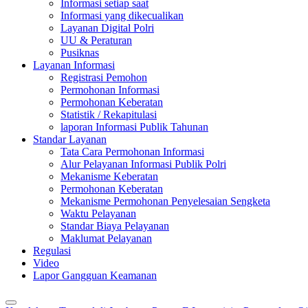
Informasi setiap saat
Informasi yang dikecualikan
Layanan Digital Polri
UU & Peraturan
Pusiknas
Layanan Informasi
Registrasi Pemohon
Permohonan Informasi
Permohonan Keberatan
Statistik / Rekapitulasi
laporan Informasi Publik Tahunan
Standar Layanan
Tata Cara Permohonan Informasi
Alur Pelayanan Informasi Publik Polri
Mekanisme Keberatan
Permohonan Keberatan
Mekanisme Permohonan Penyelesaian Sengketa
Waktu Pelayanan
Standar Biaya Pelayanan
Maklumat Pelayanan
Regulasi
Video
Lapor Gangguan Keamanan