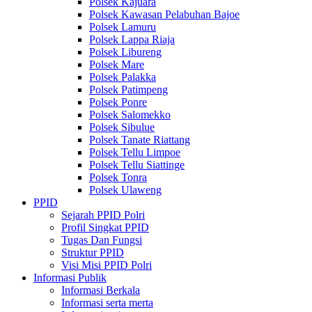
Polsek Kajuara
Polsek Kawasan Pelabuhan Bajoe
Polsek Lamuru
Polsek Lappa Riaja
Polsek Libureng
Polsek Mare
Polsek Palakka
Polsek Patimpeng
Polsek Ponre
Polsek Salomekko
Polsek Sibulue
Polsek Tanate Riattang
Polsek Tellu Limpoe
Polsek Tellu Siattinge
Polsek Tonra
Polsek Ulaweng
PPID
Sejarah PPID Polri
Profil Singkat PPID
Tugas Dan Fungsi
Struktur PPID
Visi Misi PPID Polri
Informasi Publik
Informasi Berkala
Informasi serta merta