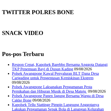
TWITTER POLRES BONE
SNACK VIDEO
Pos-pos Terbaru
Respon Cepat, Kapolsek Barebbo Bersama Anggota Datangi
TKP Penemuan Bayi di Dusun Kading
09/08/2026
‎Polsek Awangpone Kawal Penyaluran BLT Dana Desa
Carigading untuk Pengentasan Kemiskinan Ekstrem
09/08/2026
‎Polsek Awangpone Laksanakan Pengamanan Pesta
Pernikahan dan Hiburan Musik di Desa Matuju ‎
09/08/2026
Polsek Awangpone Panen Jagung Bersama Warga di Desa
Cakke Bone
09/08/2026
Kapolsek Tellu Siattinge Pimpin Langsung Anggotanya
Lakukan Pengamanan Sepak Bola di Lapangan Kelurahan