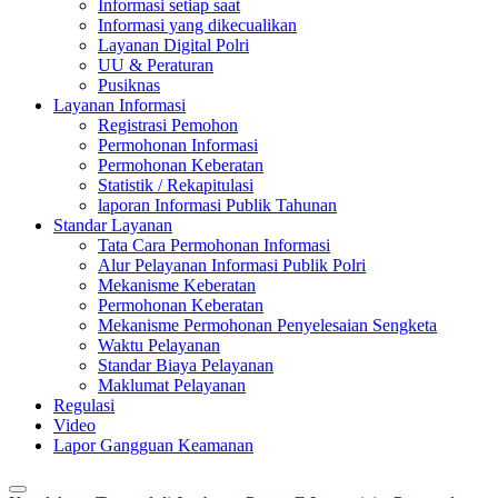
Informasi setiap saat
Informasi yang dikecualikan
Layanan Digital Polri
UU & Peraturan
Pusiknas
Layanan Informasi
Registrasi Pemohon
Permohonan Informasi
Permohonan Keberatan
Statistik / Rekapitulasi
laporan Informasi Publik Tahunan
Standar Layanan
Tata Cara Permohonan Informasi
Alur Pelayanan Informasi Publik Polri
Mekanisme Keberatan
Permohonan Keberatan
Mekanisme Permohonan Penyelesaian Sengketa
Waktu Pelayanan
Standar Biaya Pelayanan
Maklumat Pelayanan
Regulasi
Video
Lapor Gangguan Keamanan