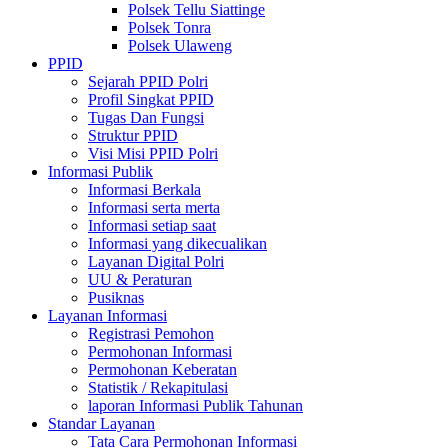
Polsek Tellu Siattinge
Polsek Tonra
Polsek Ulaweng
PPID
Sejarah PPID Polri
Profil Singkat PPID
Tugas Dan Fungsi
Struktur PPID
Visi Misi PPID Polri
Informasi Publik
Informasi Berkala
Informasi serta merta
Informasi setiap saat
Informasi yang dikecualikan
Layanan Digital Polri
UU & Peraturan
Pusiknas
Layanan Informasi
Registrasi Pemohon
Permohonan Informasi
Permohonan Keberatan
Statistik / Rekapitulasi
laporan Informasi Publik Tahunan
Standar Layanan
Tata Cara Permohonan Informasi