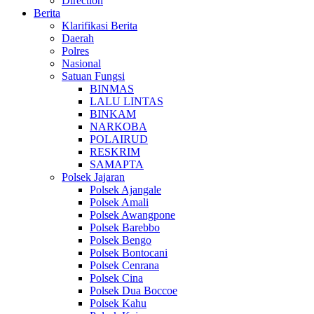
Direction
Berita
Klarifikasi Berita
Daerah
Polres
Nasional
Satuan Fungsi
BINMAS
LALU LINTAS
BINKAM
NARKOBA
POLAIRUD
RESKRIM
SAMAPTA
Polsek Jajaran
Polsek Ajangale
Polsek Amali
Polsek Awangpone
Polsek Barebbo
Polsek Bengo
Polsek Bontocani
Polsek Cenrana
Polsek Cina
Polsek Dua Boccoe
Polsek Kahu