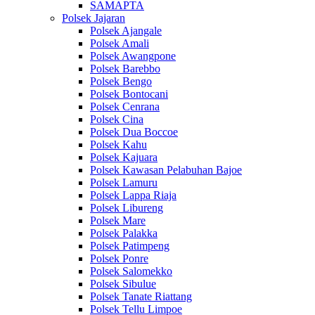
SAMAPTA
Polsek Jajaran
Polsek Ajangale
Polsek Amali
Polsek Awangpone
Polsek Barebbo
Polsek Bengo
Polsek Bontocani
Polsek Cenrana
Polsek Cina
Polsek Dua Boccoe
Polsek Kahu
Polsek Kajuara
Polsek Kawasan Pelabuhan Bajoe
Polsek Lamuru
Polsek Lappa Riaja
Polsek Libureng
Polsek Mare
Polsek Palakka
Polsek Patimpeng
Polsek Ponre
Polsek Salomekko
Polsek Sibulue
Polsek Tanate Riattang
Polsek Tellu Limpoe