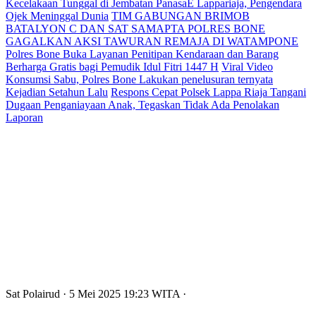
Kecelakaan Tunggal di Jembatan PanasaE Lappariaja, Pengendara
Ojek Meninggal Dunia
TIM GABUNGAN BRIMOB
BATALYON C DAN SAT SAMAPTA POLRES BONE
GAGALKAN AKSI TAWURAN REMAJA DI WATAMPONE
Polres Bone Buka Layanan Penitipan Kendaraan dan Barang
Berharga Gratis bagi Pemudik Idul Fitri 1447 H
Viral Video
Konsumsi Sabu, Polres Bone Lakukan penelusuran ternyata
Kejadian Setahun Lalu
Respons Cepat Polsek Lappa Riaja Tangani
Dugaan Penganiayaan Anak, Tegaskan Tidak Ada Penolakan
Laporan
Sat Polairud
· 5 Mei 2025
19:23
WITA
·