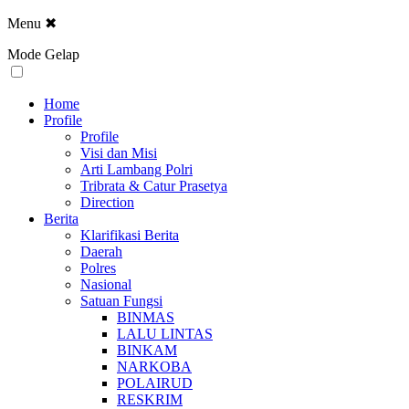
Menu
✖
Mode Gelap
Home
Profile
Profile
Visi dan Misi
Arti Lambang Polri
Tribrata & Catur Prasetya
Direction
Berita
Klarifikasi Berita
Daerah
Polres
Nasional
Satuan Fungsi
BINMAS
LALU LINTAS
BINKAM
NARKOBA
POLAIRUD
RESKRIM