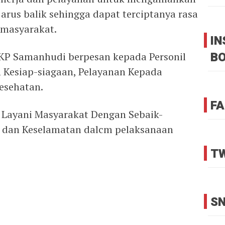
 arus balik sehingga dapat terciptanya rasa
masyarakat.
I
B
KP Samanhudi berpesan kepada Personil
Kesiap-siagaan, Pelayanan Kepada
esehatan.
FA
 Layani Masyarakat Dengan Sebaik-
n dan Keselamatan dalcm pelaksanaan
TW
SN