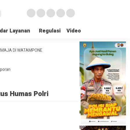
dar Layanan
Regulasi
Video
Lapor Gangguan
REMAJA DI WATAMPONE
aporan
tus Humas Polri