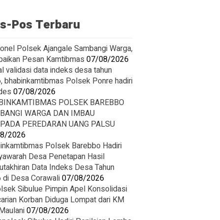
s-Pos Terbaru
onel Polsek Ajangale Sambangi Warga,
aikan Pesan Kamtibmas
07/08/2026
l validasi data indeks desa tahun
, bhabinkamtibmas Polsek Ponre hadiri
des
07/08/2026
BINKAMTIBMAS POLSEK BAREBBO
BANGI WARGA DAN IMBAU
PADA PEREDARAN UANG PALSU
08/2026
inkamtibmas Polsek Barebbo Hadiri
awarah Desa Penetapan Hasil
takhiran Data Indeks Desa Tahun
 di Desa Corawali
07/08/2026
lsek Sibulue Pimpin Apel Konsolidasi
arian Korban Diduga Lompat dari KM
 Maulani
07/08/2026