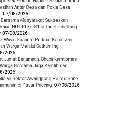
polsek Sibulue Hadiri Penilaian Lomba
rsihan Antar Desa dan Pokja Desa
t
07/08/2026
i Bersama Masyarakat Sukseskan
kaian HUT RI ke-81 di Tanete Riattang
r
07/08/2026
ka Wiwin Susanto Perkuat Kemitraan
an Warga Melalui Satkamling
08/2026
at Jumat Berjamaah, Bhabinkamtibmas
 Warga Bersama Jaga Kamtibmas
08/2026
lisian Sektor Awangpone Polres Bone
amanan di Pasar Paccing ‎
07/08/2026