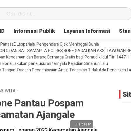
ID
Informasi Publik
Layanan Informasi
Stan
PanasaE Lappariaja, Pengendara Ojek Meninggal Dunia
YON C DAN SAT SAMAPTA POLRES BONE GAGALKAN AKSI TAWURAN 
an Kendaraan dan Barang Berharga Gratis bagi Pemudik Idul Fitri 1447 H
es Bone Lakukan penelusuran ternyata Kejadian Setahun Lalu
ja Tangani Dugaan Penganiayaan Anak, Tegaskan Tidak Ada Penolakan L
43
WITA
·
Si
Bone Pantau Pospam
camatan Ajangale
Perbesar