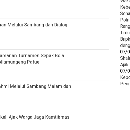
Waka
Kebe
Seha
Polr
an Melalui Sambang dan Dialog
Rang
Timu
Brip
deng
07/
gamanan Turnamen Sepak Bola
Shal
 Allamungeng Patue
Ajak
07/
Kepo
Peng
rahmi Melalui Sambang Malam dan
el, Ajak Warga Jaga Kamtibmas