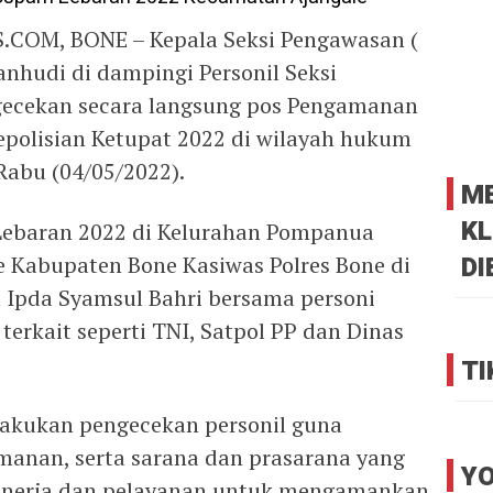
OM, BONE – Kepala Seksi Pengawasan (
nhudi di dampingi Personil Seksi
ecekan secara langsung pos Pengamanan
epolisian Ketupat 2022 di wilayah hukum
 Rabu (04/05/2022).
M
KL
Lebaran 2022 di Kelurahan Pompanua
DI
 Kabupaten Bone Kasiwas Polres Bone di
 Ipda Syamsul Bahri bersama personi
terkait seperti TNI, Satpol PP dan Dinas
TI
akukan pengecekan personil guna
anan, serta sarana dan prasarana yang
YO
inerja dan pelayanan untuk mengamankan