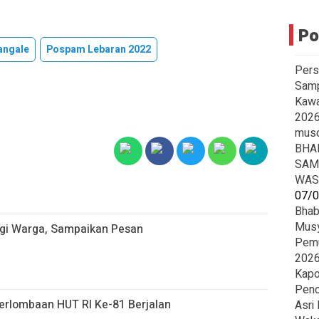
Po
angale
Pospam Lebaran 2022
Pers
Samp
Kawa
2026
mus
BHA
SAM
WAS
07/
Bhab
Musy
ngi Warga, Sampaikan Pesan
Pemu
2026
Kapo
Penc
erlombaan HUT RI Ke-81 Berjalan
Asri